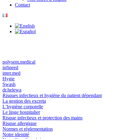
Contact
polysem.medical
infineed
inter.med
Hygie
Swash
dr.helewa
Risques infectieux et hygiène du patient dépendant
La gestion des excreta
L’hygiène corporelle
Le linge hospitalier
Risque infectieux et protection des mains
Risque allergique
Normes et réglementation
Notre identité