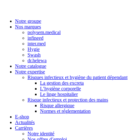
Notre groupe
Nos marques
polysem.medical
infineed
inter.med
Hygie
Swash
dr.helewa
Notre catalogue
Notre expertise
Risques infectieux et hygiène du patient dépendant
La gestion des excreta
L’hygiène corporelle
Le linge hospitalier
Risque infectieux et protection des mains
Risque allergique
Normes et réglementation
E-shop
Actualités
Carrières
Notre identité
Nos offres d’emploi