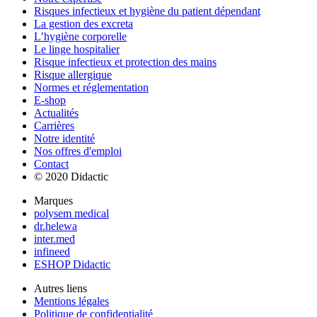
Risques infectieux et hygiène du patient dépendant
La gestion des excreta
L’hygiène corporelle
Le linge hospitalier
Risque infectieux et protection des mains
Risque allergique
Normes et réglementation
E-shop
Actualités
Carrières
Notre identité
Nos offres d'emploi
Contact
© 2020 Didactic
Marques
polysem medical
dr.helewa
inter.med
infineed
ESHOP Didactic
Autres liens
Mentions légales
Politique de confidentialité