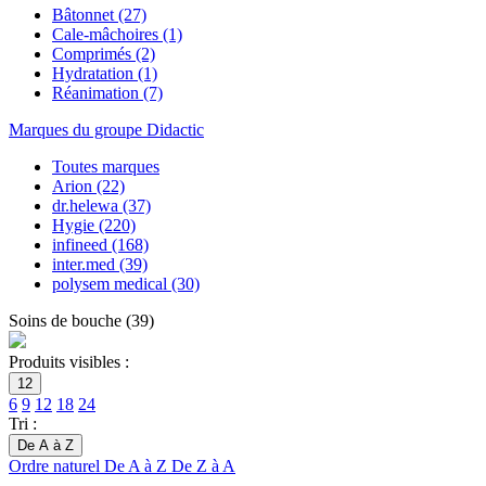
Bâtonnet
(27)
Cale-mâchoires
(1)
Comprimés
(2)
Hydratation
(1)
Réanimation
(7)
Marques du groupe Didactic
Toutes marques
Arion
(22)
dr.helewa
(37)
Hygie
(220)
infineed
(168)
inter.med
(39)
polysem medical
(30)
Soins de bouche
(
39
)
Produits visibles :
12
6
9
12
18
24
Tri :
De A à Z
Ordre naturel
De A à Z
De Z à A