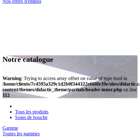
Nos offres d'emploi
Notre catalogue
Warning
: Trying to access array offset on value of type bool in
/home/clients/7c4595a329c1d2b0f344322e668fe39e/sites/didactic.
content/themes/didactic_theme/partials/header-inner.php
on line
112
Tous les produits
Soins de bouche
Gamme
Toutes les gammes