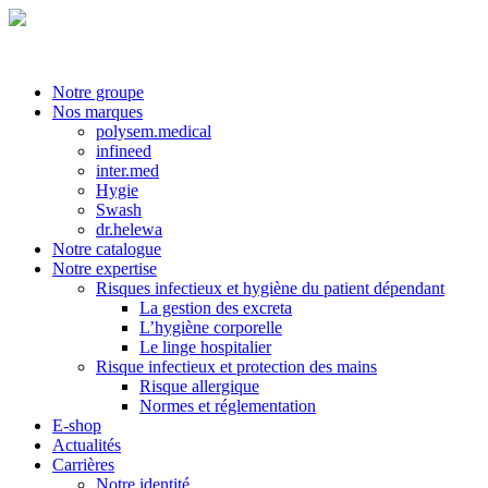
Notre groupe
Nos marques
polysem.medical
infineed
inter.med
Hygie
Swash
dr.helewa
Notre catalogue
Notre expertise
Risques infectieux et hygiène du patient dépendant
La gestion des excreta
L’hygiène corporelle
Le linge hospitalier
Risque infectieux et protection des mains
Risque allergique
Normes et réglementation
E-shop
Actualités
Carrières
Notre identité