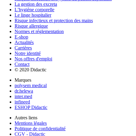
La gestion des excreta
L’hygiène corporelle
Le linge hospitalier
Risque infectieux et protection des mains
Risque allergique
Normes et réglementation
E-shop
Actualités
Carrières
Notre identité
Nos offres d'emploi
Contact
© 2020 Didactic
Marques
polysem medical
dr.helewa
inter.med
infineed
ESHOP Didactic
Autres liens
Mentions légales
Politique de confidentialité
CGV - Didactic