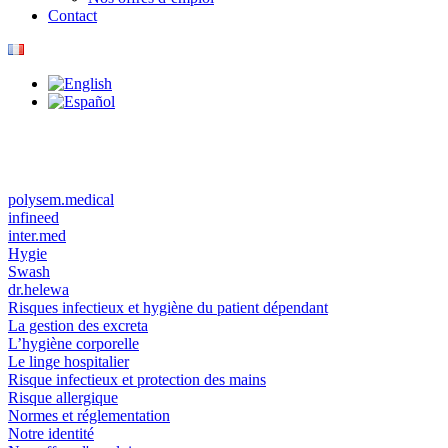
Contact
polysem.medical
infineed
inter.med
Hygie
Swash
dr.helewa
Risques infectieux et hygiène du patient dépendant
La gestion des excreta
L’hygiène corporelle
Le linge hospitalier
Risque infectieux et protection des mains
Risque allergique
Normes et réglementation
Notre identité