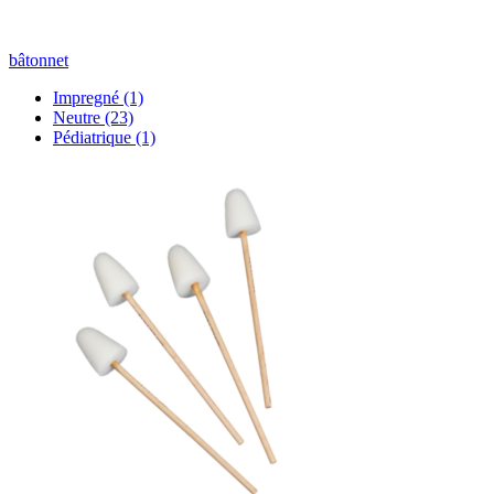
bâtonnet
Impregné
(1)
Neutre
(23)
Pédiatrique
(1)