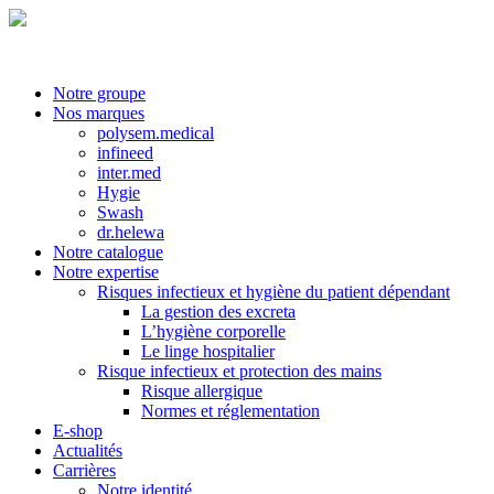
Notre groupe
Nos marques
polysem.medical
infineed
inter.med
Hygie
Swash
dr.helewa
Notre catalogue
Notre expertise
Risques infectieux et hygiène du patient dépendant
La gestion des excreta
L’hygiène corporelle
Le linge hospitalier
Risque infectieux et protection des mains
Risque allergique
Normes et réglementation
E-shop
Actualités
Carrières
Notre identité