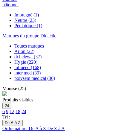
bâtonnet
Impregné
(1)
Neutre
(23)
Pédiatrique
(1)
Marques du groupe Didactic
Toutes marques
Arion
(22)
dr.helewa
(37)
Hygie
(220)
infineed
(168)
inter.med
(39)
polysem medical
(30)
Mousse
(
25
)
Produits visibles :
24
6
9
12
18
24
Tri :
De A à Z
Ordre naturel
De A à Z
De Z à A