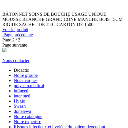
BÂTONNET SOINS DE BOUCHE USAGE UNIQUE
MOUSSE BLANCHE GRAND CÔNE MANCHE BOIS 15CM
RIGIDE SACHET DE 150 - CARTON DE 1500
Voir le produit
Page précédente
Page
2
/ 2
Page suivante
Nous contacter
Didactic
Notre groupe
Nos marques
polysem.medical
infineed
inter.med
Hygie
Swash
dr.helewa
Notre catalogue
Notre expertise
Risques infectieux et hygiène du patient dépendant