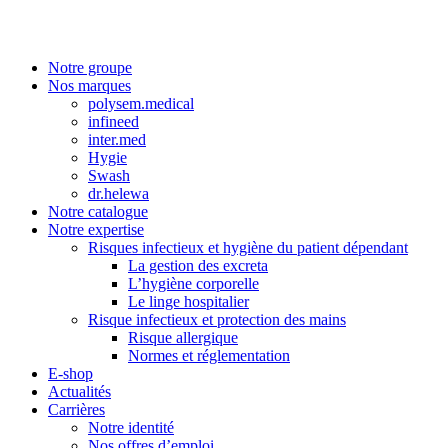
Notre groupe
Nos marques
polysem.medical
infineed
inter.med
Hygie
Swash
dr.helewa
Notre catalogue
Notre expertise
Risques infectieux et hygiène du patient dépendant
La gestion des excreta
L’hygiène corporelle
Le linge hospitalier
Risque infectieux et protection des mains
Risque allergique
Normes et réglementation
E-shop
Actualités
Carrières
Notre identité
Nos offres d’emploi