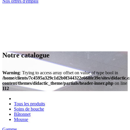
Nos offres d'emploi
Notre catalogue
Warning
: Trying to access array offset on value of type bool in
/home/clients/7c4595a329c1d2b0f344322e668fe39e/sites/didactic.
content/themes/didactic_theme/partials/header-inner.php
on line
112
Tous les produits
Soins de bouche
Bâtonnet
Mousse
Gamme