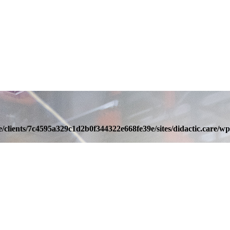
/clients/7c4595a329c1d2b0f344322e668fe39e/sites/didactic.care/wp