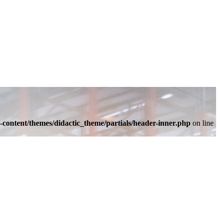
-content/themes/didactic_theme/partials/header-inner.php
on line