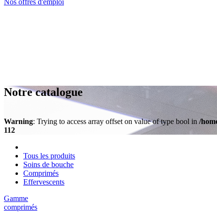
Nos offres d'emploi
Notre catalogue
Warning
: Trying to access array offset on value of type bool in
/home
112
Tous les produits
Soins de bouche
Comprimés
Effervescents
Gamme
comprimés