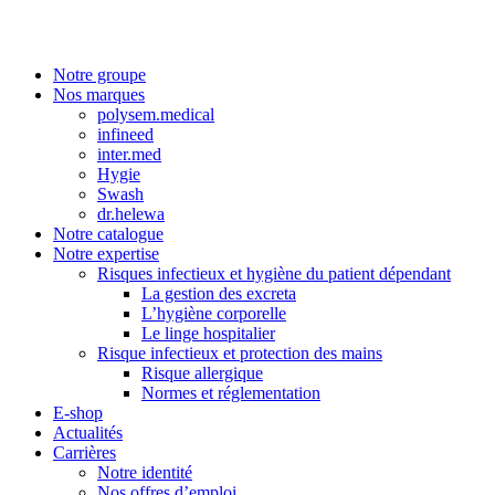
Notre groupe
Nos marques
polysem.medical
infineed
inter.med
Hygie
Swash
dr.helewa
Notre catalogue
Notre expertise
Risques infectieux et hygiène du patient dépendant
La gestion des excreta
L’hygiène corporelle
Le linge hospitalier
Risque infectieux et protection des mains
Risque allergique
Normes et réglementation
E-shop
Actualités
Carrières
Notre identité
Nos offres d’emploi