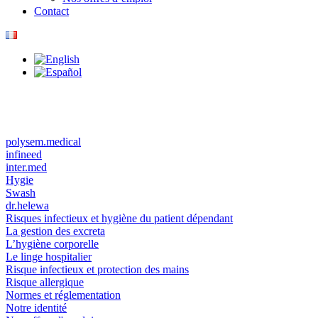
Contact
polysem.medical
infineed
inter.med
Hygie
Swash
dr.helewa
Risques infectieux et hygiène du patient dépendant
La gestion des excreta
L’hygiène corporelle
Le linge hospitalier
Risque infectieux et protection des mains
Risque allergique
Normes et réglementation
Notre identité