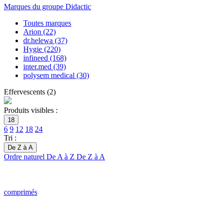
Marques du groupe Didactic
Toutes marques
Arion
(22)
dr.helewa
(37)
Hygie
(220)
infineed
(168)
inter.med
(39)
polysem medical
(30)
Effervescents
(
2
)
Produits visibles :
18
6
9
12
18
24
Tri :
De Z à A
Ordre naturel
De A à Z
De Z à A
comprimés