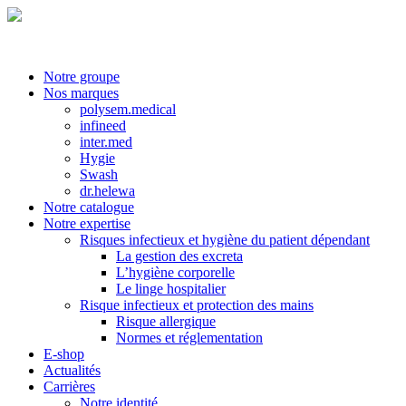
Notre groupe
Nos marques
polysem.medical
infineed
inter.med
Hygie
Swash
dr.helewa
Notre catalogue
Notre expertise
Risques infectieux et hygiène du patient dépendant
La gestion des excreta
L’hygiène corporelle
Le linge hospitalier
Risque infectieux et protection des mains
Risque allergique
Normes et réglementation
E-shop
Actualités
Carrières
Notre identité