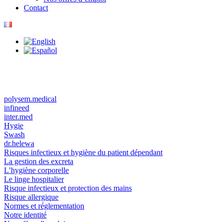
Contact
polysem.medical
infineed
inter.med
Hygie
Swash
dr.helewa
Risques infectieux et hygiène du patient dépendant
La gestion des excreta
L’hygiène corporelle
Le linge hospitalier
Risque infectieux et protection des mains
Risque allergique
Normes et réglementation
Notre identité