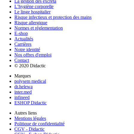
La gestion des excreta
L’hygiène corporelle
Le linge hospitalier
Risque infectieux et protection des mains
Risque allergique
Normes et réglementation
E-shop
Actualités
Carrières
Notre identité
Nos offres d'emploi
Contact
© 2020 Didactic
Marques
polysem medical
dr.helewa
inter.med
infineed
ESHOP Didactic
Autres liens
Mentions légales
Politique de confidentialité
CGV - Didactic