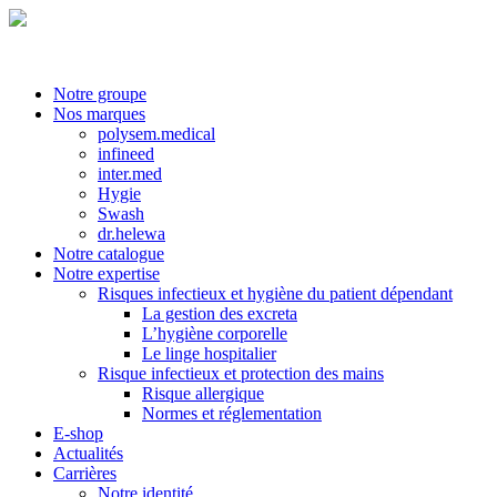
Notre groupe
Nos marques
polysem.medical
infineed
inter.med
Hygie
Swash
dr.helewa
Notre catalogue
Notre expertise
Risques infectieux et hygiène du patient dépendant
La gestion des excreta
L’hygiène corporelle
Le linge hospitalier
Risque infectieux et protection des mains
Risque allergique
Normes et réglementation
E-shop
Actualités
Carrières
Notre identité