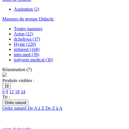
Aspiration
(2)
Marques du groupe Didactic
Toutes marques
Arion
(22)
dr.helewa
(37)
Hygie
(220)
infineed
(168)
inter.med
(39)
polysem medical
(30)
Réanimation
(
7
)
Produits visibles :
18
6
9
12
18
24
Tri :
Ordre naturel
Ordre naturel
De A à Z
De Z à A