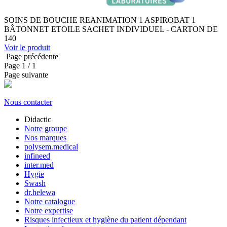
SOINS DE BOUCHE REANIMATION 1 ASPIROBAT 1
BÂTONNET ETOILE SACHET INDIVIDUEL - CARTON DE
140
Voir le produit
Page précédente
Page
1
/ 1
Page suivante
Nous contacter
Didactic
Notre groupe
Nos marques
polysem.medical
infineed
inter.med
Hygie
Swash
dr.helewa
Notre catalogue
Notre expertise
Risques infectieux et hygiène du patient dépendant