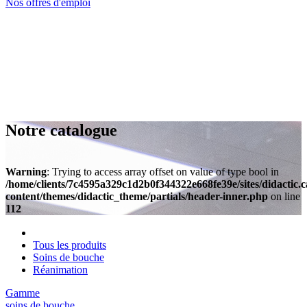
Nos offres d'emploi
Notre catalogue
Warning
: Trying to access array offset on value of type bool in
/home/clients/7c4595a329c1d2b0f344322e668fe39e/sites/didactic.
content/themes/didactic_theme/partials/header-inner.php
on line
112
Tous les produits
Soins de bouche
Réanimation
Gamme
soins de bouche