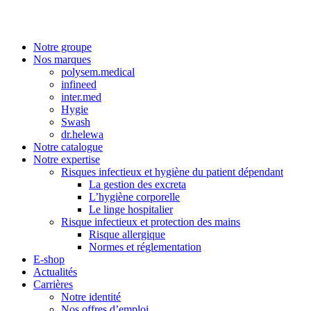
Notre groupe
Nos marques
polysem.medical
infineed
inter.med
Hygie
Swash
dr.helewa
Notre catalogue
Notre expertise
Risques infectieux et hygiène du patient dépendant
La gestion des excreta
L’hygiène corporelle
Le linge hospitalier
Risque infectieux et protection des mains
Risque allergique
Normes et réglementation
E-shop
Actualités
Carrières
Notre identité
Nos offres d’emploi