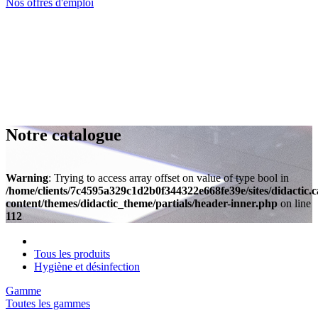
Nos offres d'emploi
Notre catalogue
Warning
: Trying to access array offset on value of type bool in
/home/clients/7c4595a329c1d2b0f344322e668fe39e/sites/didactic.
content/themes/didactic_theme/partials/header-inner.php
on line
112
Tous les produits
Hygiène et désinfection
Gamme
Toutes les gammes