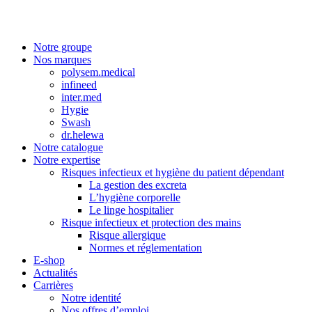
Notre groupe
Nos marques
polysem.medical
infineed
inter.med
Hygie
Swash
dr.helewa
Notre catalogue
Notre expertise
Risques infectieux et hygiène du patient dépendant
La gestion des excreta
L’hygiène corporelle
Le linge hospitalier
Risque infectieux et protection des mains
Risque allergique
Normes et réglementation
E-shop
Actualités
Carrières
Notre identité
Nos offres d’emploi