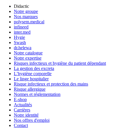
Didactic
Notre groupe
Nos marques
polysem.medical
infineed
inter.med
Hygie
Swash
dr.helewa
Notre catalogue
Notre expertise
Risques infectieux et hygiène du patient dépendant
La gestion des excreta
L’hygiène corporelle
Le linge hospitalier
Risque infectieux et protection des mains
Risque allergique
Normes et réglementation
E-shop
Actualités
Carrières
Notre identité
Nos offres d'emploi
Contact