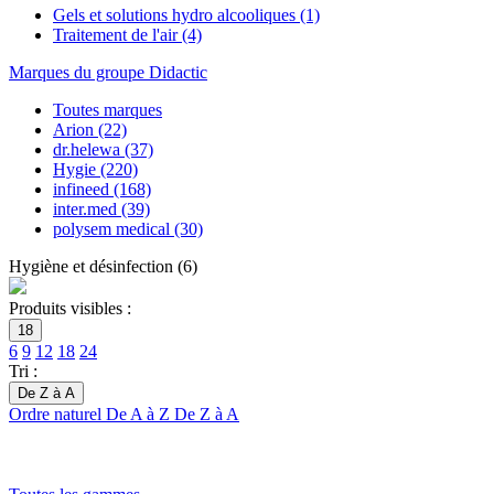
Gels et solutions hydro alcooliques
(1)
Traitement de l'air
(4)
Marques du groupe Didactic
Toutes marques
Arion
(22)
dr.helewa
(37)
Hygie
(220)
infineed
(168)
inter.med
(39)
polysem medical
(30)
Hygiène et désinfection
(
6
)
Produits visibles :
18
6
9
12
18
24
Tri :
De Z à A
Ordre naturel
De A à Z
De Z à A