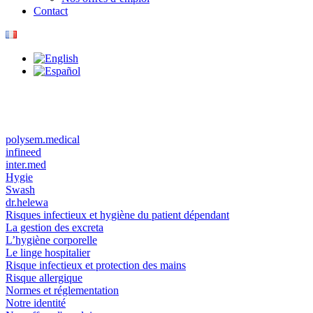
Contact
polysem.medical
infineed
inter.med
Hygie
Swash
dr.helewa
Risques infectieux et hygiène du patient dépendant
La gestion des excreta
L’hygiène corporelle
Le linge hospitalier
Risque infectieux et protection des mains
Risque allergique
Normes et réglementation
Notre identité