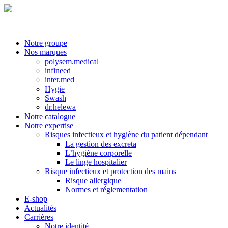
Notre groupe
Nos marques
polysem.medical
infineed
inter.med
Hygie
Swash
dr.helewa
Notre catalogue
Notre expertise
Risques infectieux et hygiène du patient dépendant
La gestion des excreta
L’hygiène corporelle
Le linge hospitalier
Risque infectieux et protection des mains
Risque allergique
Normes et réglementation
E-shop
Actualités
Carrières
Notre identité