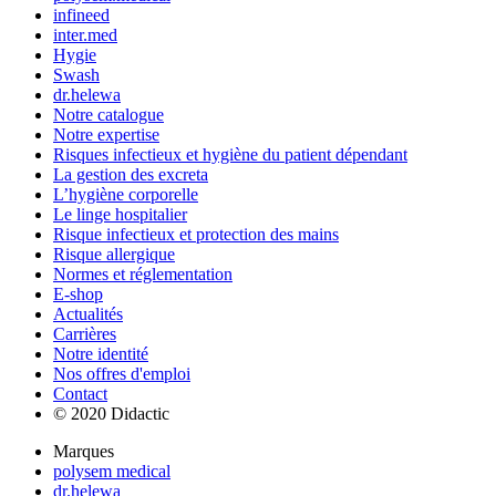
infineed
inter.med
Hygie
Swash
dr.helewa
Notre catalogue
Notre expertise
Risques infectieux et hygiène du patient dépendant
La gestion des excreta
L’hygiène corporelle
Le linge hospitalier
Risque infectieux et protection des mains
Risque allergique
Normes et réglementation
E-shop
Actualités
Carrières
Notre identité
Nos offres d'emploi
Contact
© 2020 Didactic
Marques
polysem medical
dr.helewa