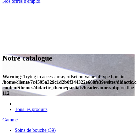
Nos offres d'emploi
Notre catalogue
Warning
: Trying to access array offset on value of type bool in
/home/clients/7c4595a329c1d2b0f344322e668fe39e/sites/didactic.
content/themes/didactic_theme/partials/header-inner.php
on line
112
Tous les produits
Gamme
Soins de bouche
(39)