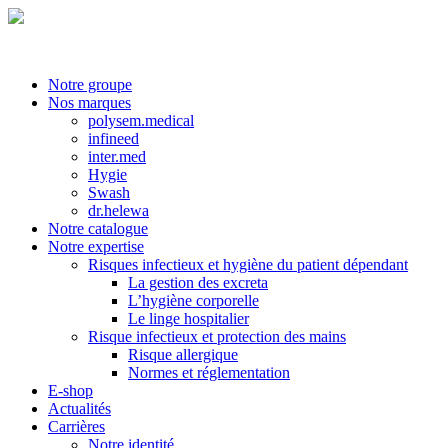
Notre groupe
Nos marques
polysem.medical
infineed
inter.med
Hygie
Swash
dr.helewa
Notre catalogue
Notre expertise
Risques infectieux et hygiène du patient dépendant
La gestion des excreta
L’hygiène corporelle
Le linge hospitalier
Risque infectieux et protection des mains
Risque allergique
Normes et réglementation
E-shop
Actualités
Carrières
Notre identité