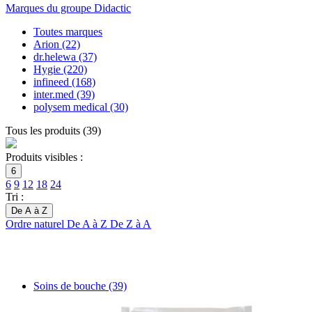
Marques du groupe Didactic
Toutes marques
Arion
(22)
dr.helewa
(37)
Hygie
(220)
infineed
(168)
inter.med
(39)
polysem medical
(30)
Tous les produits
(
39
)
Produits visibles :
6
6
9
12
18
24
Tri :
De A à Z
Ordre naturel
De A à Z
De Z à A
Soins de bouche
(39)