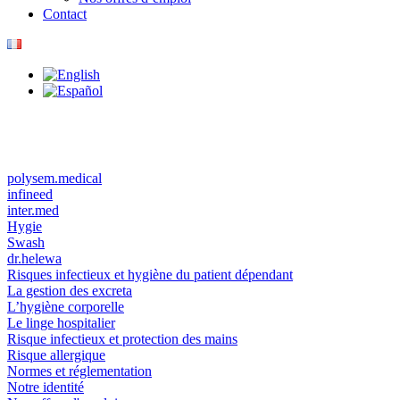
Contact
polysem.medical
infineed
inter.med
Hygie
Swash
dr.helewa
Risques infectieux et hygiène du patient dépendant
La gestion des excreta
L’hygiène corporelle
Le linge hospitalier
Risque infectieux et protection des mains
Risque allergique
Normes et réglementation
Notre identité