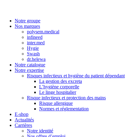
Notre groupe
Nos marques
polysem.medical
infineed
inter.med
Hygie
Swash
dr.helewa
Notre catalogue
Notre expertise
Risques infectieux et hygiène du patient dépendant
La gestion des excreta
L’hygiène corporelle
Le linge hospitalier
Risque infectieux et protection des mains
Risque allergique
Normes et réglementation
E-shop
Actualités
Carrières
Notre identité
Nos offres d’emploi