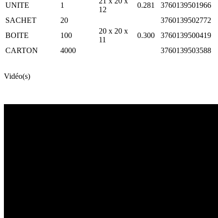
21 x 20 x
UNITE
1
0.281
3760139501966
12
SACHET
20
3760139502772
20 x 20 x
BOITE
100
0.300
3760139500419
11
CARTON
4000
3760139503588
Vidéo(s)