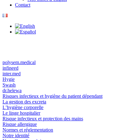
Contact
polysem.medical
infineed
inter.med
Hygie
Swash
dr.helewa
Risques infectieux et hygiène du patient dépendant
La gestion des excreta
L’hygiène corporelle
Le linge hospitalier
Risque infectieux et protection des mains
Risque allergique
Normes et réglementation
Notre identité