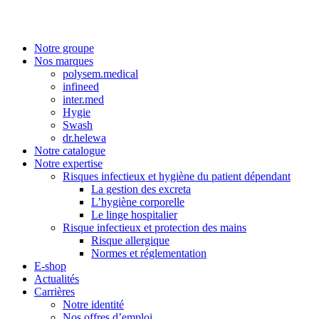
Notre groupe
Nos marques
polysem.medical
infineed
inter.med
Hygie
Swash
dr.helewa
Notre catalogue
Notre expertise
Risques infectieux et hygiène du patient dépendant
La gestion des excreta
L’hygiène corporelle
Le linge hospitalier
Risque infectieux et protection des mains
Risque allergique
Normes et réglementation
E-shop
Actualités
Carrières
Notre identité
Nos offres d’emploi