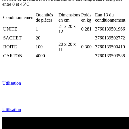
entre 0 et 45°C
Quantités
Dimensions
Poids
Ean 13 du
Conditionnement
de pièces
en cm
en kg
conditionnement
21 x 20 x
UNITE
1
0.281
3760139501966
12
SACHET
20
3760139502772
20 x 20 x
BOITE
100
0.300
3760139500419
11
CARTON
4000
3760139503588
Utilisation
Utilisation