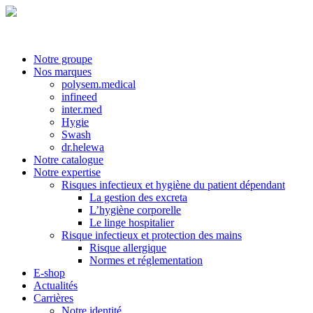
Notre groupe
Nos marques
polysem.medical
infineed
inter.med
Hygie
Swash
dr.helewa
Notre catalogue
Notre expertise
Risques infectieux et hygiène du patient dépendant
La gestion des excreta
L’hygiène corporelle
Le linge hospitalier
Risque infectieux et protection des mains
Risque allergique
Normes et réglementation
E-shop
Actualités
Carrières
Notre identité