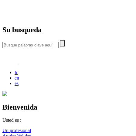
Su busqueda
fr
en
es
Bienvenida
Usted es :
Un profesional
Anular
Validar