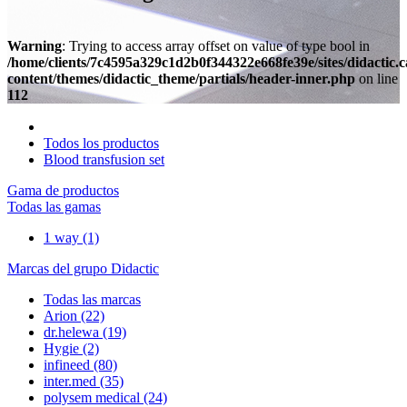
Warning
: Trying to access array offset on value of type bool in
/home/clients/7c4595a329c1d2b0f344322e668fe39e/sites/didactic.
content/themes/didactic_theme/partials/header-inner.php
on line
112
Todos los productos
Blood transfusion set
Gama de productos
Todas las gamas
1 way
(1)
Marcas del grupo Didactic
Todas las marcas
Arion
(22)
dr.helewa
(19)
Hygie
(2)
infineed
(80)
inter.med
(35)
polysem medical
(24)