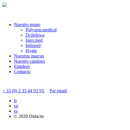
Nuestro grupo
Polysem.medical
Dr.helewa
Inter.med
Infineed
Hygie
Nuestras marcas
Nuestro catalogo
Empleos
Contacto
Contactar servicio al cliente
+ 33 (0) 2 35 44 93 93
Par email
fr
en
es
© 2020 Didactic