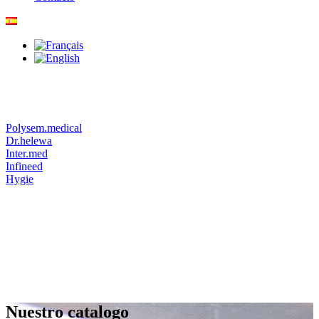
Polysem.medical
Dr.helewa
Inter.med
Infineed
Hygie
Nuestro catalogo