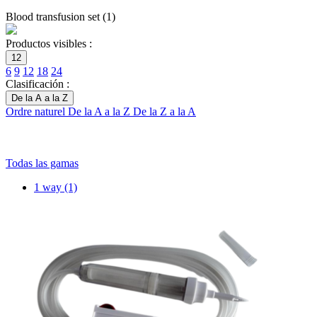
Blood transfusion set
(
1
)
Productos visibles :
12
6
9
12
18
24
Clasificación :
De la A a la Z
Ordre naturel
De la A a la Z
De la Z a la A
Todas las gamas
1 way
(1)