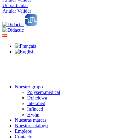
Un particular
Anular
Validar
Nuestro grupo
Polysem.medical
Dr.helewa
Inter.med
Infineed
Hygie
Nuestras marcas
Nuestro catalogo
Empleos
Contacto