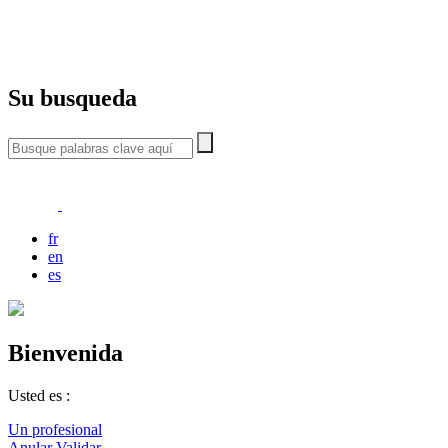
Su busqueda
fr
en
es
Bienvenida
Usted es :
Un profesional
Anular
Validar