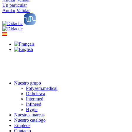
Un particular
Anular
Validar
Nuestro grupo
Polysem.medical
Dr.helewa
Inter.med
Infineed
Hygie
Nuestras marcas
Nuestro catalogo
Empleos
Contacto