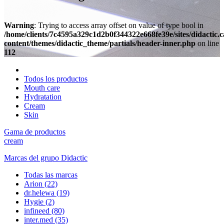
Warning
: Trying to access array offset on value of type bool in
/home/clients/7c4595a329c1d2b0f344322e668fe39e/sites/didactic.
content/themes/didactic_theme/partials/header-inner.php
on line
112
Todos los productos
Mouth care
Hydratation
Cream
Skin
Gama de productos
cream
Marcas del grupo Didactic
Todas las marcas
Arion
(22)
dr.helewa
(19)
Hygie
(2)
infineed
(80)
inter.med
(35)