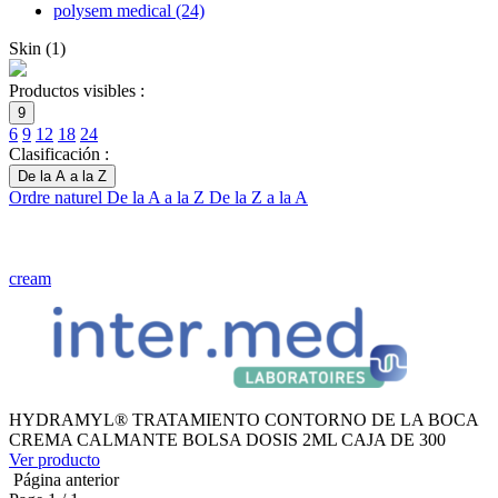
polysem medical
(24)
Skin
(
1
)
Productos visibles :
9
6
9
12
18
24
Clasificación :
De la A a la Z
Ordre naturel
De la A a la Z
De la Z a la A
cream
HYDRAMYL® TRATAMIENTO CONTORNO DE LA BOCA
CREMA CALMANTE BOLSA DOSIS 2ML CAJA DE 300
Ver producto
Página anterior