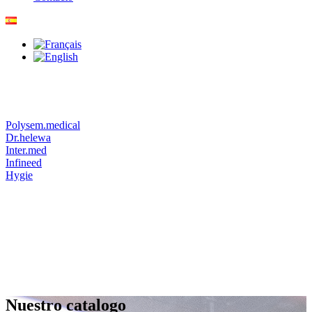
Polysem.medical
Dr.helewa
Inter.med
Infineed
Hygie
Nuestro catalogo