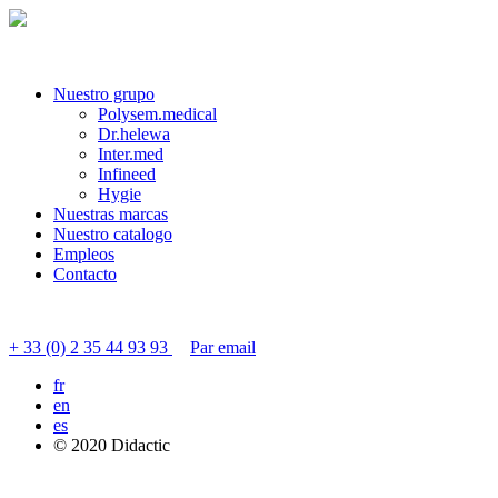
Nuestro grupo
Polysem.medical
Dr.helewa
Inter.med
Infineed
Hygie
Nuestras marcas
Nuestro catalogo
Empleos
Contacto
Contactar servicio al cliente
+ 33 (0) 2 35 44 93 93
Par email
fr
en
es
© 2020 Didactic