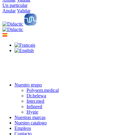
Un particular
Anular
Validar
Nuestro grupo
Polysem.medical
Dr.helewa
Inter.med
Infineed
Hygie
Nuestras marcas
Nuestro catalogo
Empleos
Contacto