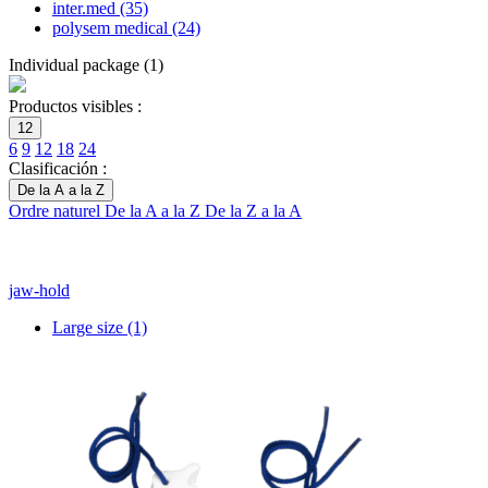
inter.med
(35)
polysem medical
(24)
Individual package
(
1
)
Productos visibles :
12
6
9
12
18
24
Clasificación :
De la A a la Z
Ordre naturel
De la A a la Z
De la Z a la A
jaw-hold
Large size
(1)