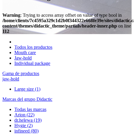
Warning
: Trying to access array offset on value of type bool in
/home/clients/7c4595a329c1d2b0f344322e668fe39e/sites/didactic.
content/themes/didactic_theme/partials/header-inner.php
on line
112
Todos los productos
Mouth care
Jaw-hold
Individual package
Gama de productos
jaw-hold
Large size
(1)
Marcas del grupo Didactic
Todas las marcas
Arion
(22)
dr.helewa
(19)
Hygie
(2)
infineed
(80)