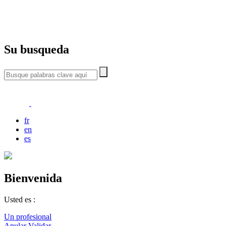
Su busqueda
fr
en
es
Bienvenida
Usted es :
Un profesional
Anular
Validar