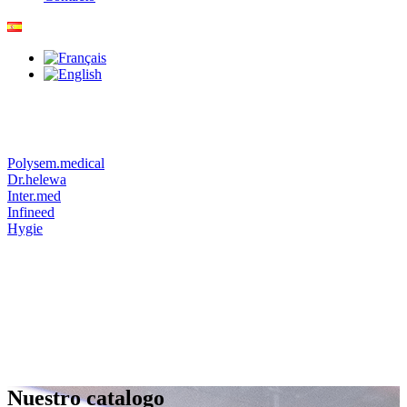
Polysem.medical
Dr.helewa
Inter.med
Infineed
Hygie
Nuestro catalogo