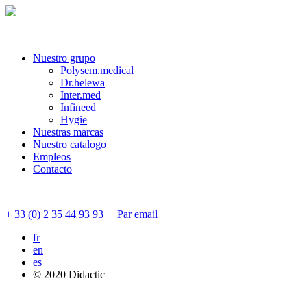
Nuestro grupo
Polysem.medical
Dr.helewa
Inter.med
Infineed
Hygie
Nuestras marcas
Nuestro catalogo
Empleos
Contacto
Contactar servicio al cliente
+ 33 (0) 2 35 44 93 93
Par email
fr
en
es
© 2020 Didactic