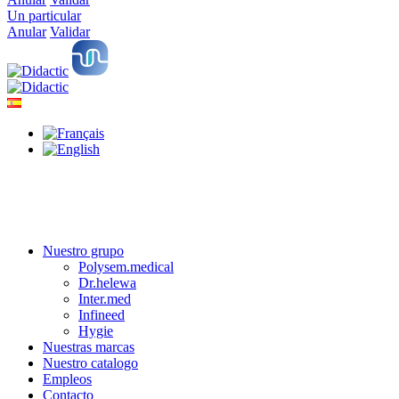
Un particular
Anular
Validar
Nuestro grupo
Polysem.medical
Dr.helewa
Inter.med
Infineed
Hygie
Nuestras marcas
Nuestro catalogo
Empleos
Contacto