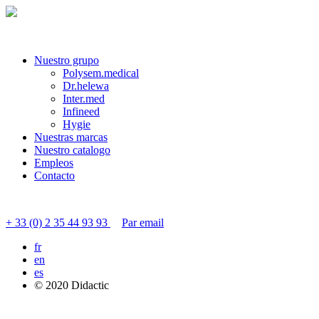
Nuestro grupo
Polysem.medical
Dr.helewa
Inter.med
Infineed
Hygie
Nuestras marcas
Nuestro catalogo
Empleos
Contacto
Contactar servicio al cliente
+ 33 (0) 2 35 44 93 93
Par email
fr
en
es
© 2020 Didactic