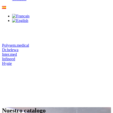
Polysem.medical
Dr.helewa
Inter.med
Infineed
Hygie
Nuestro catalogo