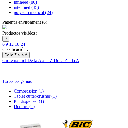
infineed
(80)
inter.med
(35)
polysem medical
(24)
Patient's environment
(
6
)
Productos visibles :
9
6
9
12
18
24
Clasificación :
De la Z a la A
Ordre naturel
De la A a la Z
De la Z a la A
Todas las gamas
Compression
(1)
Tablet cutter/crusher
(1)
Pill dispenser
(1)
Denture
(1)