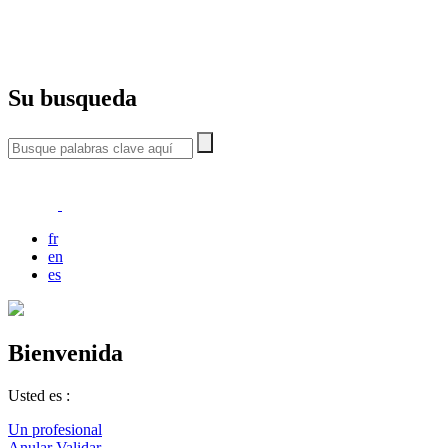
Su busqueda
fr
en
es
Bienvenida
Usted es :
Un profesional
Anular
Validar