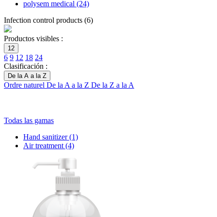
polysem medical
(24)
Infection control products
(
6
)
Productos visibles :
12
6
9
12
18
24
Clasificación :
De la A a la Z
Ordre naturel
De la A a la Z
De la Z a la A
Todas las gamas
Hand sanitizer
(1)
Air treatment
(4)