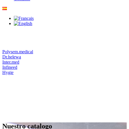
Polysem.medical
Dr.helewa
Inter.med
Infineed
Hygie
Nuestro catalogo