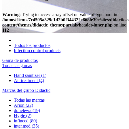
Warning
: Trying to access array offset on value of type bool in
/home/clients/7c4595a329c1d2b0f344322e668fe39e/sites/didactic.
content/themes/didactic_theme/partials/header-inner.php
on line
112
Todos los productos
Infection control products
Gama de productos
Todas las gamas
Hand sanitizer
(1)
Air treatment
(4)
Marcas del grupo Didactic
Todas las marcas
Arion
(22)
dr.helewa
(19)
Hygie
(2)
infineed
(80)
inter.med
(35)