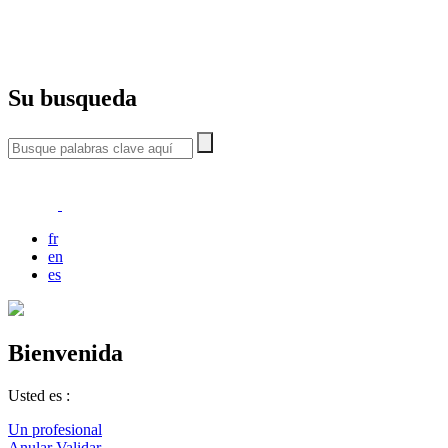
Su busqueda
fr
en
es
Bienvenida
Usted es :
Un profesional
Anular
Validar