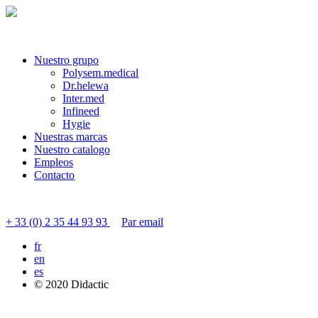
Nuestro grupo
Polysem.medical
Dr.helewa
Inter.med
Infineed
Hygie
Nuestras marcas
Nuestro catalogo
Empleos
Contacto
Contactar servicio al cliente
+ 33 (0) 2 35 44 93 93
Par email
fr
en
es
© 2020 Didactic