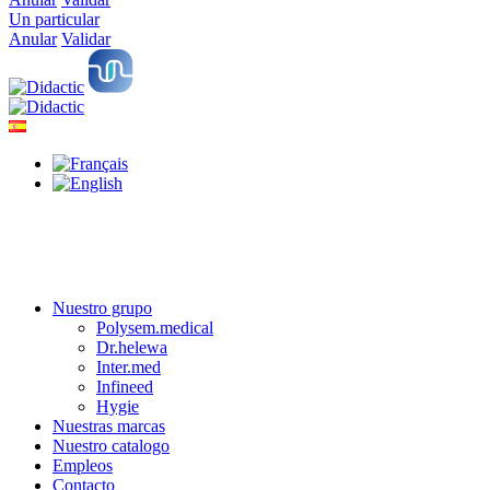
Un particular
Anular
Validar
Nuestro grupo
Polysem.medical
Dr.helewa
Inter.med
Infineed
Hygie
Nuestras marcas
Nuestro catalogo
Empleos
Contacto