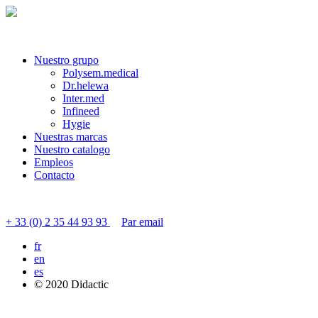
Nuestro grupo
Polysem.medical
Dr.helewa
Inter.med
Infineed
Hygie
Nuestras marcas
Nuestro catalogo
Empleos
Contacto
Contactar servicio al cliente
+ 33 (0) 2 35 44 93 93
Par email
fr
en
es
© 2020 Didactic