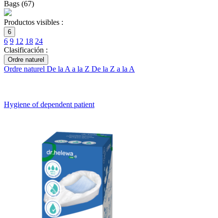
Bags
(
67
)
Productos visibles :
6
6
9
12
18
24
Clasificación :
Ordre naturel
Ordre naturel
De la A a la Z
De la Z a la A
Hygiene of dependent patient