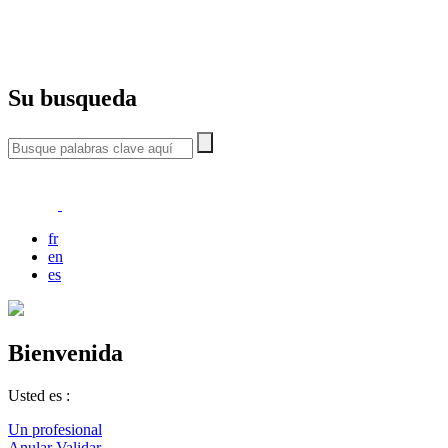
Su busqueda
fr
en
es
Bienvenida
Usted es :
Un profesional
Anular
Validar