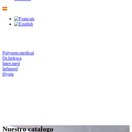
Polysem.medical
Dr.helewa
Inter.med
Infineed
Hygie
Nuestro catalogo