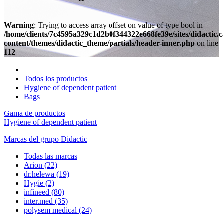
Warning
: Trying to access array offset on value of type bool in
/home/clients/7c4595a329c1d2b0f344322e668fe39e/sites/didactic.
content/themes/didactic_theme/partials/header-inner.php
on line
112
Todos los productos
Hygiene of dependent patient
Bags
Gama de productos
Hygiene of dependent patient
Marcas del grupo Didactic
Todas las marcas
Arion
(22)
dr.helewa
(19)
Hygie
(2)
infineed
(80)
inter.med
(35)
polysem medical
(24)