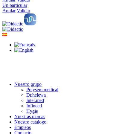
Un particular
Anular
Validar
Nuestro grupo
Polysem.medical
Dr.helewa
Inter.med
Infineed
Hygie
Nuestras marcas
Nuestro catalogo
Empleos
Contacto