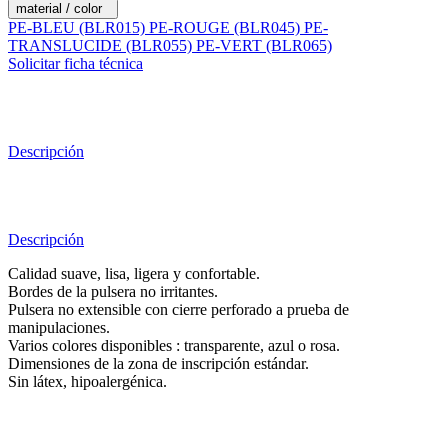
material / color
PE-BLEU (BLR015)
PE-ROUGE (BLR045)
PE-
TRANSLUCIDE (BLR055)
PE-VERT (BLR065)
Solicitar ficha técnica
Descripción
Descripción
Calidad suave, lisa, ligera y confortable.
Bordes de la pulsera no irritantes.
Pulsera no extensible con cierre perforado a prueba de
manipulaciones.
Varios colores disponibles : transparente, azul o rosa.
Dimensiones de la zona de inscripción estándar.
Sin látex, hipoalergénica.