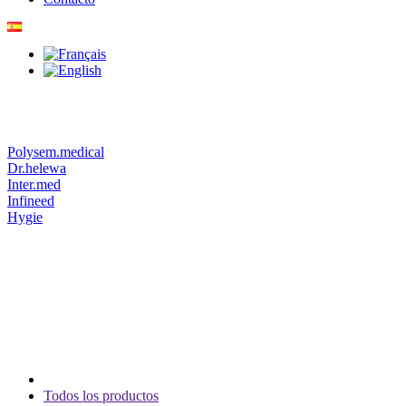
Polysem.medical
Dr.helewa
Inter.med
Infineed
Hygie
Todos los productos