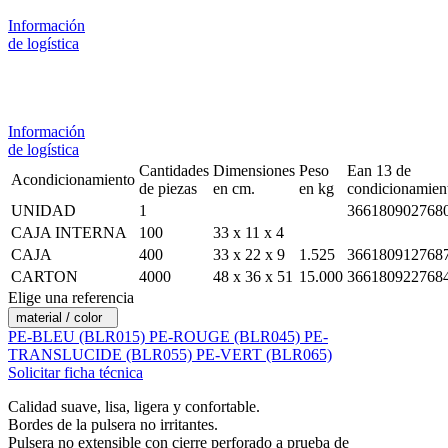
Información
de logística
Información
de logística
Cantidades
Dimensiones
Peso
Ean 13 de
Acondicionamiento
de piezas
en cm.
en kg
condicionamien
UNIDAD
1
366180902768
CAJA INTERNA
100
33 x 11 x 4
CAJA
400
33 x 22 x 9
1.525
366180912768
CARTON
4000
48 x 36 x 51
15.000
366180922768
Elige una referencia
material / color
PE-BLEU (BLR015)
PE-ROUGE (BLR045)
PE-
TRANSLUCIDE (BLR055)
PE-VERT (BLR065)
Solicitar ficha técnica
Calidad suave, lisa, ligera y confortable.
Bordes de la pulsera no irritantes.
Pulsera no extensible con cierre perforado a prueba de