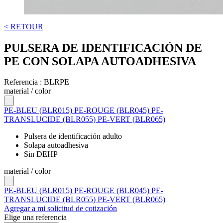
< RETOUR
PULSERA DE IDENTIFICACIÓN DE
PE CON SOLAPA AUTOADHESIVA
Referencia :
BLRPE
material / color
PE-BLEU (BLR015)
PE-ROUGE (BLR045)
PE-
TRANSLUCIDE (BLR055)
PE-VERT (BLR065)
Pulsera de identificación adulto
Solapa autoadhesiva
Sin DEHP
material / color
PE-BLEU (BLR015)
PE-ROUGE (BLR045)
PE-
TRANSLUCIDE (BLR055)
PE-VERT (BLR065)
Agregar a mi solicitud de cotización
Elige una referencia