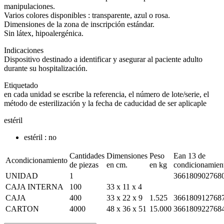
manipulaciones.
Varios colores disponibles : transparente, azul o rosa.
Dimensiones de la zona de inscripción estándar.
Sin látex, hipoalergénica.
Indicaciones
Dispositivo destinado a identificar y asegurar al paciente adulto
durante su hospitalización.
Etiquetado
en cada unidad se escribe la referencia, el número de lote/serie, el
método de esterilización y la fecha de caducidad de ser aplicaple
estéril
estéril : no
Cantidades
Dimensiones
Peso
Ean 13 de
Acondicionamiento
de piezas
en cm.
en kg
condicionamien
UNIDAD
1
366180902768
CAJA INTERNA
100
33 x 11 x 4
CAJA
400
33 x 22 x 9
1.525
366180912768
CARTON
4000
48 x 36 x 51
15.000
366180922768