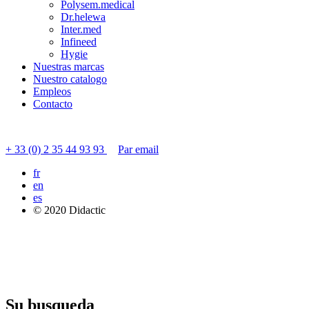
Polysem.medical
Dr.helewa
Inter.med
Infineed
Hygie
Nuestras marcas
Nuestro catalogo
Empleos
Contacto
Contactar servicio al cliente
+ 33 (0) 2 35 44 93 93
Par email
fr
en
es
© 2020 Didactic
Su busqueda