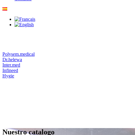
Polysem.medical
Dr.helewa
Inter.med
Infineed
Hygie
Nuestro catalogo