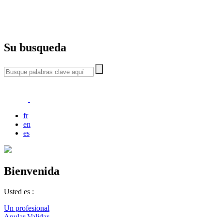
Su busqueda
fr
en
es
Bienvenida
Usted es :
Un profesional
Anular
Validar