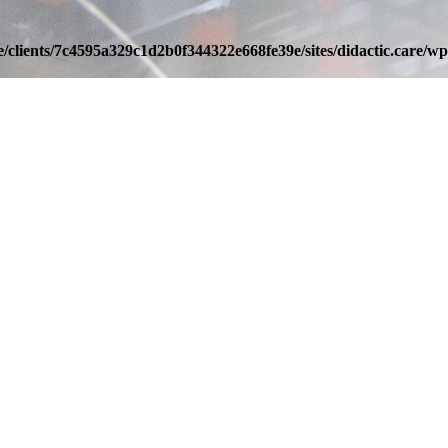
/clients/7c4595a329c1d2b0f344322e668fe39e/sites/didactic.care/wp