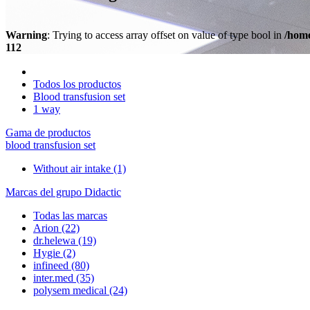
Warning
: Trying to access array offset on value of type bool in
/home
112
Todos los productos
Blood transfusion set
1 way
Gama de productos
blood transfusion set
Without air intake
(1)
Marcas del grupo Didactic
Todas las marcas
Arion
(22)
dr.helewa
(19)
Hygie
(2)
infineed
(80)
inter.med
(35)
polysem medical
(24)