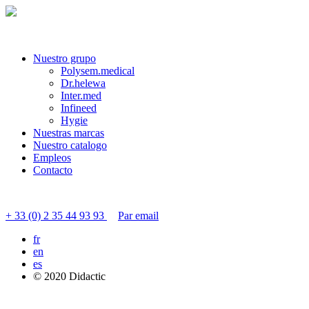
Nuestro grupo
Polysem.medical
Dr.helewa
Inter.med
Infineed
Hygie
Nuestras marcas
Nuestro catalogo
Empleos
Contacto
Contactar servicio al cliente
+ 33 (0) 2 35 44 93 93
Par email
fr
en
es
© 2020 Didactic