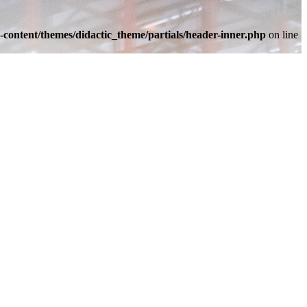
-content/themes/didactic_theme/partials/header-inner.php
on line