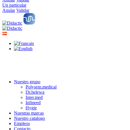
Un particular
Anular
Validar
Nuestro grupo
Polysem.medical
Dr.helewa
Inter.med
Infineed
Hygie
Nuestras marcas
Nuestro catalogo
Empleos
Contacto