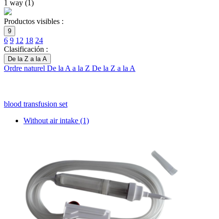
1 way
(
1
)
Productos visibles :
9
6
9
12
18
24
Clasificación :
De la Z a la A
Ordre naturel
De la A a la Z
De la Z a la A
blood transfusion set
Without air intake
(1)