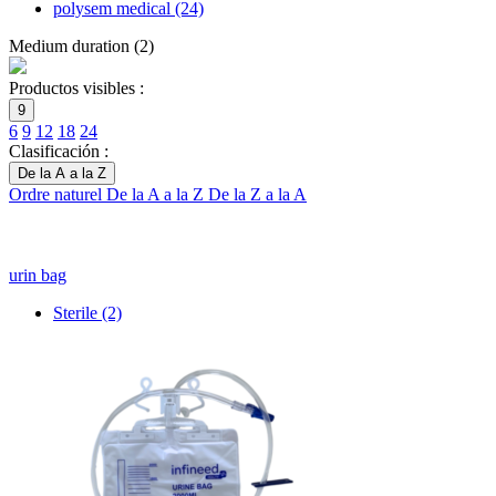
polysem medical
(24)
Medium duration
(
2
)
Productos visibles :
9
6
9
12
18
24
Clasificación :
De la A a la Z
Ordre naturel
De la A a la Z
De la Z a la A
urin bag
Sterile
(2)