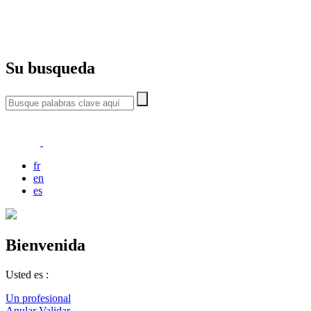
Su busqueda
fr
en
es
Bienvenida
Usted es :
Un profesional
Anular
Validar