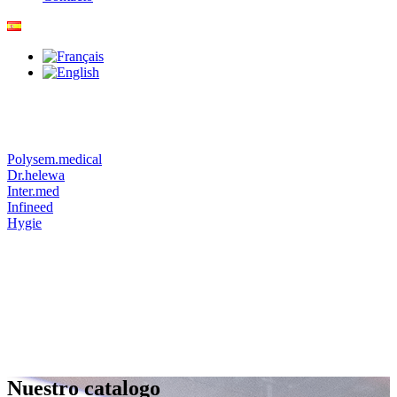
Polysem.medical
Dr.helewa
Inter.med
Infineed
Hygie
Nuestro catalogo