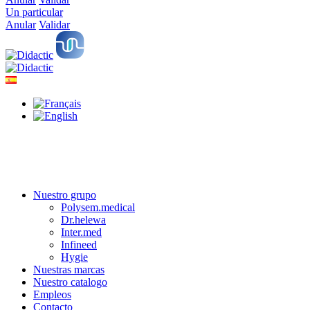
Un particular
Anular
Validar
Nuestro grupo
Polysem.medical
Dr.helewa
Inter.med
Infineed
Hygie
Nuestras marcas
Nuestro catalogo
Empleos
Contacto