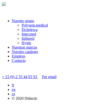
Nuestro grupo
Polysem.medical
Dr.helewa
Inter.med
Infineed
Hygie
Nuestras marcas
Nuestro catalogo
Empleos
Contacto
Contactar servicio al cliente
+ 33 (0) 2 35 44 93 93
Par email
fr
en
es
© 2020 Didactic