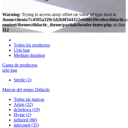
Warning
: Trying to access array offset on value of type bool in
/home/clients/7c4595a329c1d2b0f344322e668fe39e/sites/didactic.
content/themes/didactic_theme/partials/header-inner.php
on line
112
Todos los productos
Urin bag
Medium duration
Gama de productos
urin bag
Sterile
(2)
Marcas del grupo Didactic
Todas las marcas
Arion
(22)
dr.helewa
(19)
Hygie
(2)
infineed
(80)
inter.med
(35)