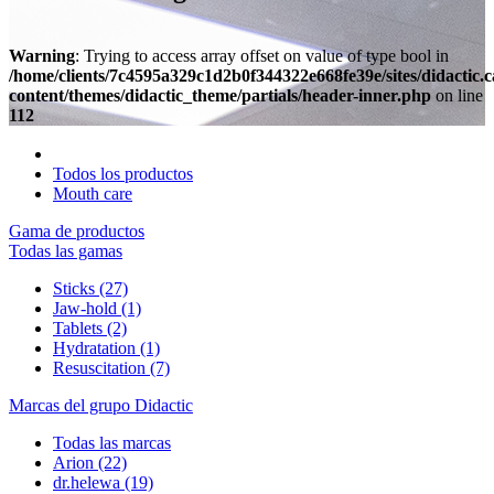
Warning
: Trying to access array offset on value of type bool in
/home/clients/7c4595a329c1d2b0f344322e668fe39e/sites/didactic.
content/themes/didactic_theme/partials/header-inner.php
on line
112
Todos los productos
Mouth care
Gama de productos
Todas las gamas
Sticks
(27)
Jaw-hold
(1)
Tablets
(2)
Hydratation
(1)
Resuscitation
(7)
Marcas del grupo Didactic
Todas las marcas
Arion
(22)
dr.helewa
(19)