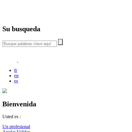
Su busqueda
fr
en
es
Bienvenida
Usted es :
Un profesional
Anular
Validar