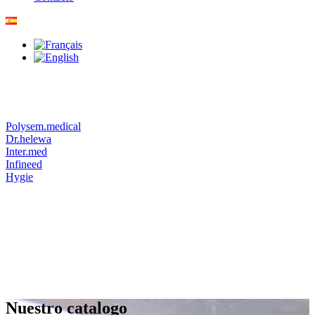
Polysem.medical
Dr.helewa
Inter.med
Infineed
Hygie
Nuestro catalogo