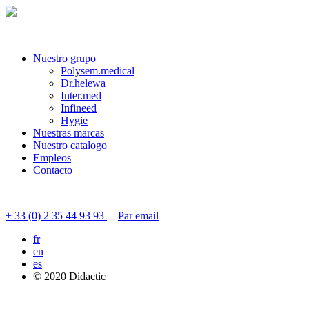
Nuestro grupo
Polysem.medical
Dr.helewa
Inter.med
Infineed
Hygie
Nuestras marcas
Nuestro catalogo
Empleos
Contacto
Contactar servicio al cliente
+ 33 (0) 2 35 44 93 93
Par email
fr
en
es
© 2020 Didactic