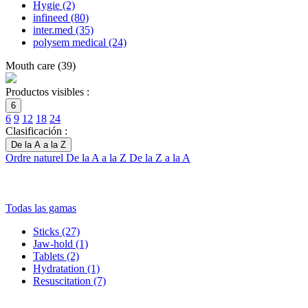
Hygie
(2)
infineed
(80)
inter.med
(35)
polysem medical
(24)
Mouth care
(
39
)
Productos visibles :
6
6
9
12
18
24
Clasificación :
De la A a la Z
Ordre naturel
De la A a la Z
De la Z a la A
Todas las gamas
Sticks
(27)
Jaw-hold
(1)
Tablets
(2)
Hydratation
(1)
Resuscitation
(7)