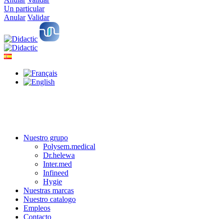
Un particular
Anular
Validar
Nuestro grupo
Polysem.medical
Dr.helewa
Inter.med
Infineed
Hygie
Nuestras marcas
Nuestro catalogo
Empleos
Contacto