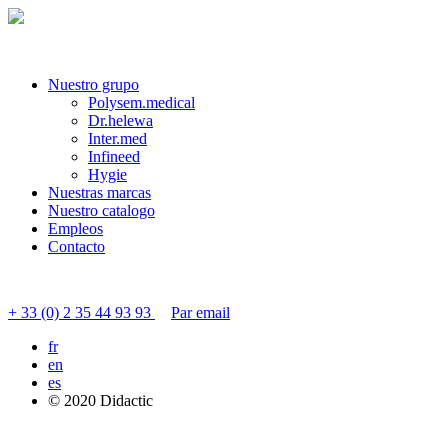
Nuestro grupo
Polysem.medical
Dr.helewa
Inter.med
Infineed
Hygie
Nuestras marcas
Nuestro catalogo
Empleos
Contacto
Contactar servicio al cliente
+ 33 (0) 2 35 44 93 93
Par email
fr
en
es
© 2020 Didactic