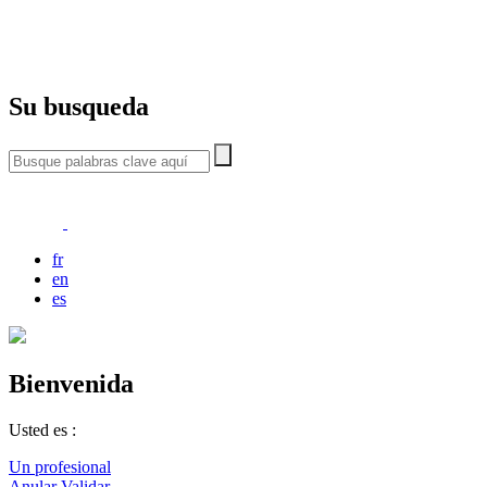
Su busqueda
fr
en
es
Bienvenida
Usted es :
Un profesional
Anular
Validar