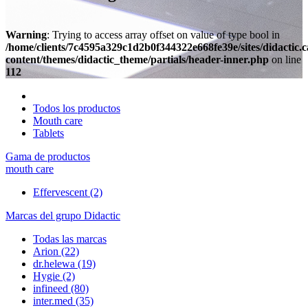
Warning
: Trying to access array offset on value of type bool in
/home/clients/7c4595a329c1d2b0f344322e668fe39e/sites/didactic.
content/themes/didactic_theme/partials/header-inner.php
on line
112
Todos los productos
Mouth care
Tablets
Gama de productos
mouth care
Effervescent
(2)
Marcas del grupo Didactic
Todas las marcas
Arion
(22)
dr.helewa
(19)
Hygie
(2)
infineed
(80)
inter.med
(35)