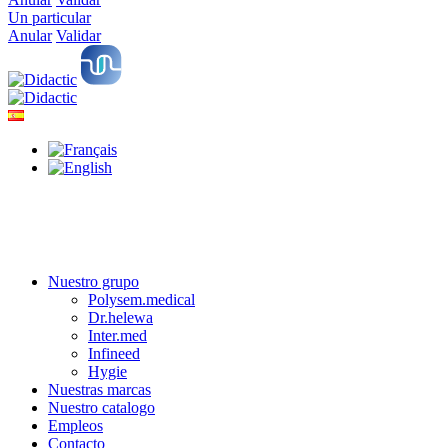
Un particular
Anular
Validar
Nuestro grupo
Polysem.medical
Dr.helewa
Inter.med
Infineed
Hygie
Nuestras marcas
Nuestro catalogo
Empleos
Contacto