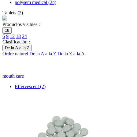
polysem medical
(24)
Tablets
(
2
)
Productos visibles :
18
6
9
12
18
24
Clasificación :
De la A a la Z
Ordre naturel
De la A a la Z
De la Z a la A
mouth care
Effervescent
(2)