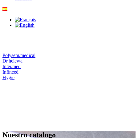
Polysem.medical
Dr.helewa
Inter.med
Infineed
Hygie
Nuestro catalogo