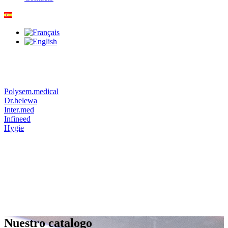
Polysem.medical
Dr.helewa
Inter.med
Infineed
Hygie
Nuestro catalogo