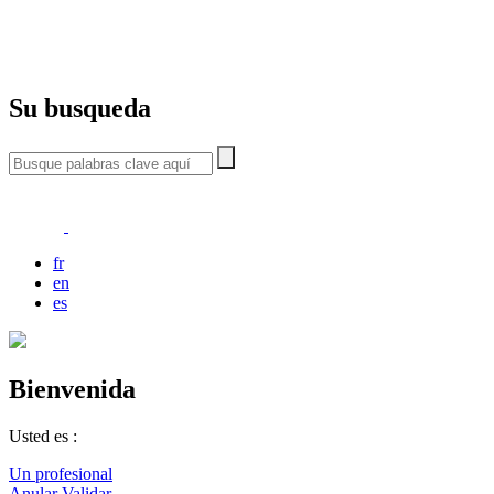
Su busqueda
fr
en
es
Bienvenida
Usted es :
Un profesional
Anular
Validar