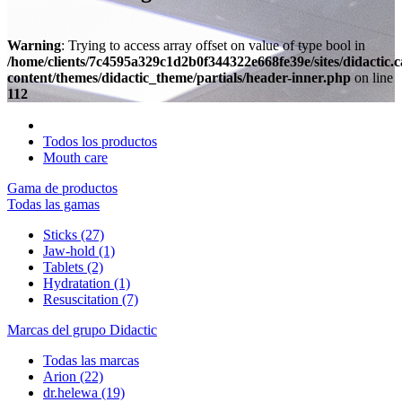
Warning
: Trying to access array offset on value of type bool in
/home/clients/7c4595a329c1d2b0f344322e668fe39e/sites/didactic.
content/themes/didactic_theme/partials/header-inner.php
on line
112
Todos los productos
Mouth care
Gama de productos
Todas las gamas
Sticks
(27)
Jaw-hold
(1)
Tablets
(2)
Hydratation
(1)
Resuscitation
(7)
Marcas del grupo Didactic
Todas las marcas
Arion
(22)
dr.helewa
(19)