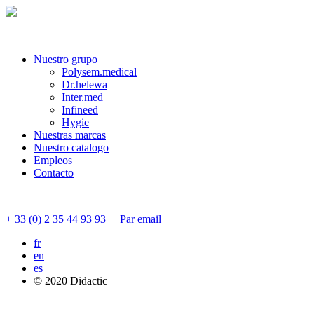
Nuestro grupo
Polysem.medical
Dr.helewa
Inter.med
Infineed
Hygie
Nuestras marcas
Nuestro catalogo
Empleos
Contacto
Contactar servicio al cliente
+ 33 (0) 2 35 44 93 93
Par email
fr
en
es
© 2020 Didactic