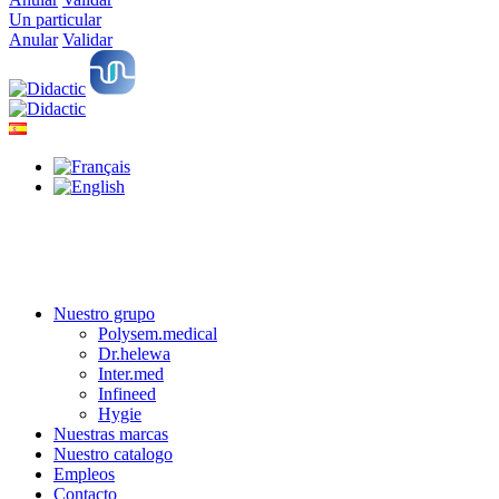
Un particular
Anular
Validar
Nuestro grupo
Polysem.medical
Dr.helewa
Inter.med
Infineed
Hygie
Nuestras marcas
Nuestro catalogo
Empleos
Contacto