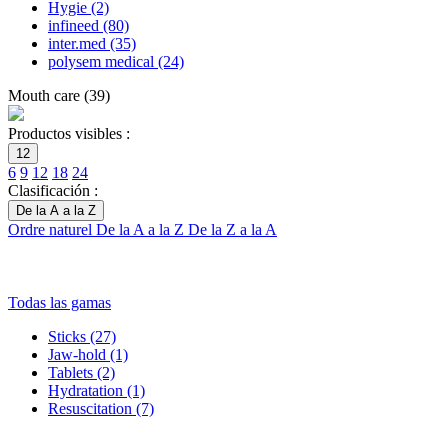
Hygie
(2)
infineed
(80)
inter.med
(35)
polysem medical
(24)
Mouth care
(
39
)
Productos visibles :
12
6
9
12
18
24
Clasificación :
De la A a la Z
Ordre naturel
De la A a la Z
De la Z a la A
Todas las gamas
Sticks
(27)
Jaw-hold
(1)
Tablets
(2)
Hydratation
(1)
Resuscitation
(7)