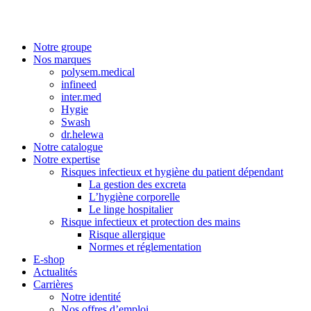
Notre groupe
Nos marques
polysem.medical
infineed
inter.med
Hygie
Swash
dr.helewa
Notre catalogue
Notre expertise
Risques infectieux et hygiène du patient dépendant
La gestion des excreta
L’hygiène corporelle
Le linge hospitalier
Risque infectieux et protection des mains
Risque allergique
Normes et réglementation
E-shop
Actualités
Carrières
Notre identité
Nos offres d’emploi