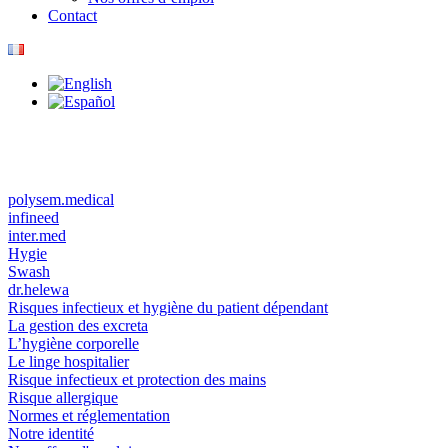
Contact
polysem.medical
infineed
inter.med
Hygie
Swash
dr.helewa
Risques infectieux et hygiène du patient dépendant
La gestion des excreta
L’hygiène corporelle
Le linge hospitalier
Risque infectieux et protection des mains
Risque allergique
Normes et réglementation
Notre identité