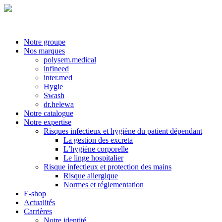
Notre groupe
Nos marques
polysem.medical
infineed
inter.med
Hygie
Swash
dr.helewa
Notre catalogue
Notre expertise
Risques infectieux et hygiène du patient dépendant
La gestion des excreta
L’hygiène corporelle
Le linge hospitalier
Risque infectieux et protection des mains
Risque allergique
Normes et réglementation
E-shop
Actualités
Carrières
Notre identité