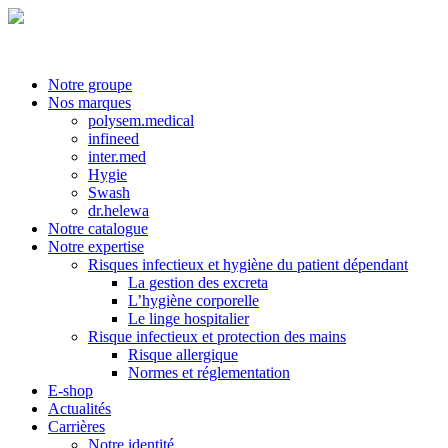
Notre groupe
Nos marques
polysem.medical
infineed
inter.med
Hygie
Swash
dr.helewa
Notre catalogue
Notre expertise
Risques infectieux et hygiène du patient dépendant
La gestion des excreta
L’hygiène corporelle
Le linge hospitalier
Risque infectieux et protection des mains
Risque allergique
Normes et réglementation
E-shop
Actualités
Carrières
Notre identité