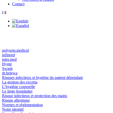
Contact
polysem.medical
infineed
inter.med
Hygie
Swash
dr.helewa
Risques infectieux et hygiène du patient dépendant
La gestion des excreta
L’hygiène corporelle
Le linge hospitalier
Risque infectieux et protection des mains
Risque allergique
Normes et réglementation
Notre identité