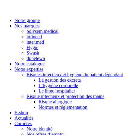
Notre groupe
Nos marques
polysem.medical
infineed
inter.med
Hygie
Swash
dr.helewa
Notre catalogue
Notre expertise
Risques infectieux et hygiène du patient dépendant
La gestion des excreta
L’hygiène corporelle
Le linge hospitalier
Risque infectieux et protection des mains
Risque allergique
Normes et réglementation
E-shop
Actualités
Carrières
Notre identité
Nos offres d’emploi