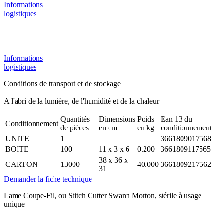
Informations
logistiques
Informations
logistiques
Conditions de transport et de stockage
A l'abri de la lumière, de l'humidité et de la chaleur
Quantités
Dimensions
Poids
Ean 13 du
Conditionnement
de pièces
en cm
en kg
conditionnement
UNITE
1
3661809017568
BOITE
100
11 x 3 x 6
0.200
3661809117565
38 x 36 x
CARTON
13000
40.000
3661809217562
31
Demander la fiche technique
Lame Coupe-Fil, ou Stitch Cutter Swann Morton, stérile à usage
unique