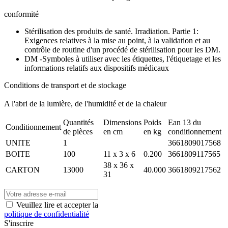
conformité
Stérilisation des produits de santé. Irradiation. Partie 1:
Exigences relatives à la mise au point, à la validation et au
contrôle de routine d'un procédé de stérilisation pour les DM.
DM -Symboles à utiliser avec les étiquettes, l'étiquetage et les
informations relatifs aux dispositifs médicaux
Conditions de transport et de stockage
A l'abri de la lumière, de l'humidité et de la chaleur
Quantités
Dimensions
Poids
Ean 13 du
Conditionnement
de pièces
en cm
en kg
conditionnement
UNITE
1
3661809017568
BOITE
100
11 x 3 x 6
0.200
3661809117565
38 x 36 x
CARTON
13000
40.000
3661809217562
31
Veuillez lire et accepter la
politique de confidentialité
S'inscrire