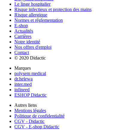
Le linge hospitalier
Risque infectieux et protection des mains
Risque allergique
Normes et réglementation
E-shop
Actualités
Carrières
Notre identité
Nos offres d'emploi
Contact
© 2020 Didactic
Marques
polysem medical
dr.helewa
inter.med
infineed
ESHOP Didactic
Autres liens
Mentions légales
Politique de confidentialité
CGV - Didactic
CGV - E-shop Didactic