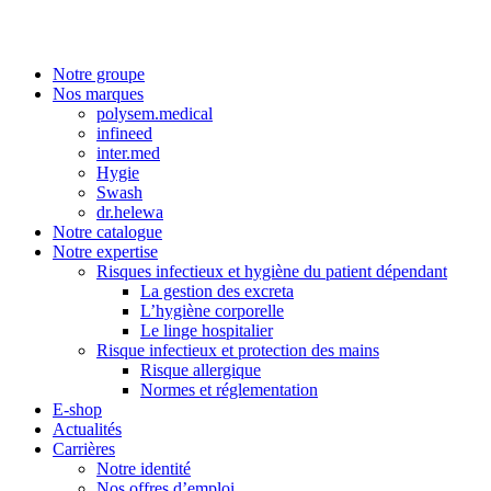
Notre groupe
Nos marques
polysem.medical
infineed
inter.med
Hygie
Swash
dr.helewa
Notre catalogue
Notre expertise
Risques infectieux et hygiène du patient dépendant
La gestion des excreta
L’hygiène corporelle
Le linge hospitalier
Risque infectieux et protection des mains
Risque allergique
Normes et réglementation
E-shop
Actualités
Carrières
Notre identité
Nos offres d’emploi