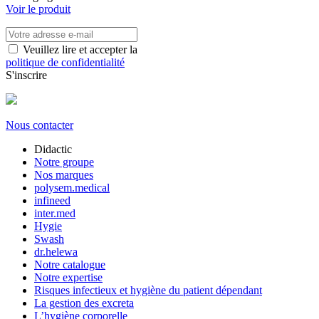
Voir le produit
Veuillez lire et accepter la
politique de confidentialité
S'inscrire
Nous contacter
Didactic
Notre groupe
Nos marques
polysem.medical
infineed
inter.med
Hygie
Swash
dr.helewa
Notre catalogue
Notre expertise
Risques infectieux et hygiène du patient dépendant
La gestion des excreta
L’hygiène corporelle