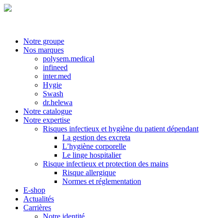
Notre groupe
Nos marques
polysem.medical
infineed
inter.med
Hygie
Swash
dr.helewa
Notre catalogue
Notre expertise
Risques infectieux et hygiène du patient dépendant
La gestion des excreta
L’hygiène corporelle
Le linge hospitalier
Risque infectieux et protection des mains
Risque allergique
Normes et réglementation
E-shop
Actualités
Carrières
Notre identité