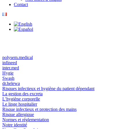
Contact
polysem.medical
infineed
inter.med
Hygie
Swash
dr.helewa
Risques infectieux et hygiène du patient dépendant
La gestion des excreta
L’hygiène corporelle
Le linge hospitalier
Risque infectieux et protection des mains
Risque allergique
Normes et réglementation
Notre identité