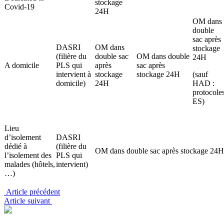
stockage
Covid-19
24H
OM dans
double
sac après
DASRI
OM dans
stockage
(filière du
double sac
OM dans double
24H
A domicile
PLS qui
après
sac après
intervient à
stockage
stockage 24H
(sauf
domicile)
24H
HAD :
protocole
ES)
Lieu
d’isolement
DASRI
dédié à
(filière du
OM dans double sac après stockage 24H
l’isolement des
PLS qui
malades (hôtels,
intervient)
…)
Article précédent
Article suivant