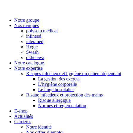
Notre groupe
Nos marques
polysem.medical
infineed
inter.med
Hygie
Swash
dr.helewa
Notre catalogue
Notre expertise
Risques infectieux et hygiène du patient dépendant
La gestion des excreta
L’hygiène corporelle
Le linge hospitalier
Risque infectieux et protection des mains
Risque allergique
Normes et réglementation
E-shop
Actualités
Carrières
Notre identité
Nos offres d’emploi