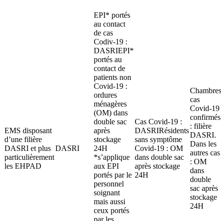
EPI* portés
au contact
de cas
Codiv-19 :
DASRIEPI*
portés au
contact de
patients non
Covid-19 :
Chambre
ordures
cas
ménagères
Covid-19
(OM) dans
confirmés
double sac
Cas Covid-19 :
: filière
EMS disposant
après
DASRIRésidents
DASRI.
d’une filière
stockage
sans symptôme
Dans les
DASRI et plus
DASRI
24H
Covid-19 : OM
autres cas
particulièrement
*s’applique
dans double sac
: OM
les EHPAD
aux EPI
après stockage
dans
portés par le
24H
double
personnel
sac après
soignant
stockage
mais aussi
24H
ceux portés
par les