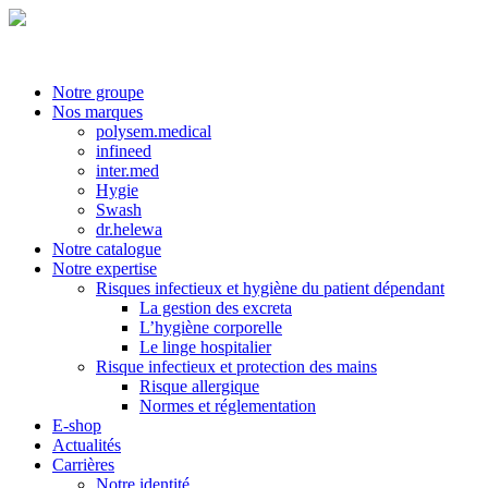
Notre groupe
Nos marques
polysem.medical
infineed
inter.med
Hygie
Swash
dr.helewa
Notre catalogue
Notre expertise
Risques infectieux et hygiène du patient dépendant
La gestion des excreta
L’hygiène corporelle
Le linge hospitalier
Risque infectieux et protection des mains
Risque allergique
Normes et réglementation
E-shop
Actualités
Carrières
Notre identité