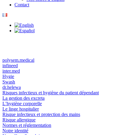
Contact
polysem.medical
infineed
inter.med
Hygie
Swash
dr.helewa
Risques infectieux et hygiène du patient dépendant
La gestion des excreta
L’hygiène corporelle
Le linge hospitalier
Risque infectieux et protection des mains
Risque allergique
Normes et réglementation
Notre identité