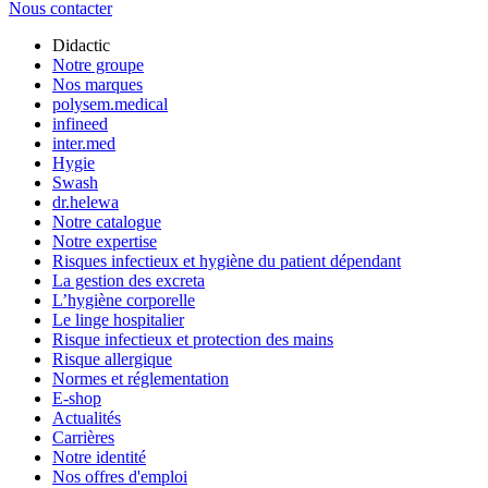
Nous contacter
Didactic
Notre groupe
Nos marques
polysem.medical
infineed
inter.med
Hygie
Swash
dr.helewa
Notre catalogue
Notre expertise
Risques infectieux et hygiène du patient dépendant
La gestion des excreta
L’hygiène corporelle
Le linge hospitalier
Risque infectieux et protection des mains
Risque allergique
Normes et réglementation
E-shop
Actualités
Carrières
Notre identité
Nos offres d'emploi