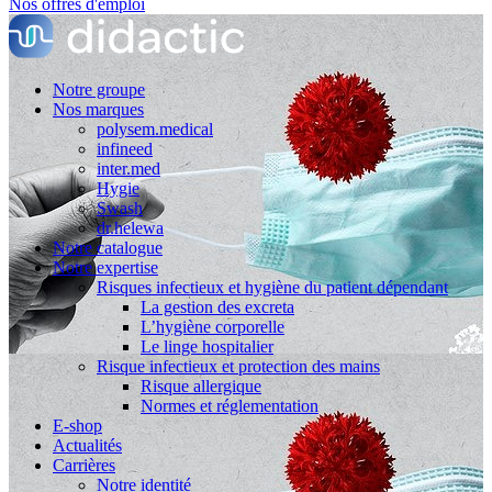
Nos offres d'emploi
Notre groupe
Nos marques
polysem.medical
infineed
inter.med
Hygie
Swash
dr.helewa
Notre catalogue
Notre expertise
Risques infectieux et hygiène du patient dépendant
La gestion des excreta
L’hygiène corporelle
Le linge hospitalier
Risque infectieux et protection des mains
Risque allergique
Normes et réglementation
E-shop
Actualités
Carrières
Notre identité