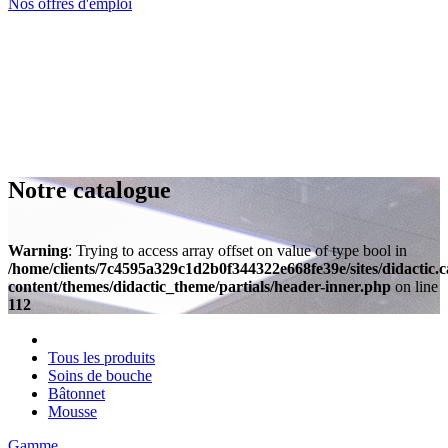
Nos offres d'emploi
Notre catalogue
Warning
: Trying to access array offset on value of type bool in
/home/clients/7c4595a329c1d2b0f344322e668fe39e/sites/didactic.
content/themes/didactic_theme/partials/header-inner.php
on line
112
Tous les produits
Soins de bouche
Bâtonnet
Mousse
Gamme