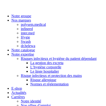
Notre groupe
Nos marques
polysem.medical
infineed
inter.med
Hygie
Swash
dr.helewa
Notre catalogue
Notre expertise
Risques infectieux et hygiène du patient dépendant
La gestion des excreta
L’hygiène corporelle
Le linge hospitalier
Risque infectieux et protection des mains
Risque allergique
Normes et réglementation
E-shop
Actualités
Carrières
Notre identité
Nos offres d’emploi