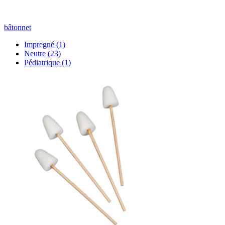
bâtonnet
Impregné
(1)
Neutre
(23)
Pédiatrique
(1)