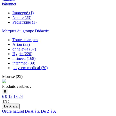
bâtonnet
Impregné
(1)
Neutre
(23)
Pédiatrique
(1)
Marques du groupe Didactic
Toutes marques
Arion
(22)
dr.helewa
(37)
Hygie
(220)
infineed
(168)
inter.med
(39)
polysem medical
(30)
Mousse
(
25
)
Produits visibles :
9
6
9
12
18
24
Tri :
De A à Z
Ordre naturel
De A à Z
De Z à A