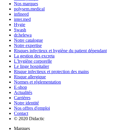
Nos marques
polysem.medical
infineed
inter.med
Hygie
Swash
dr.helewa
Notre catalogue
Notre expertise
Risques infectieux et hygiène du patient dépendant
La gestion des excreta
L’hygiène corporelle
Le linge hospitalier
Risque infectieux et protection des mains
Risque allergique
Normes et réglementation
E-shop
Actualités
Carrières
Notre identité
Nos offres d'emploi
Contact
© 2020 Didactic
Marques