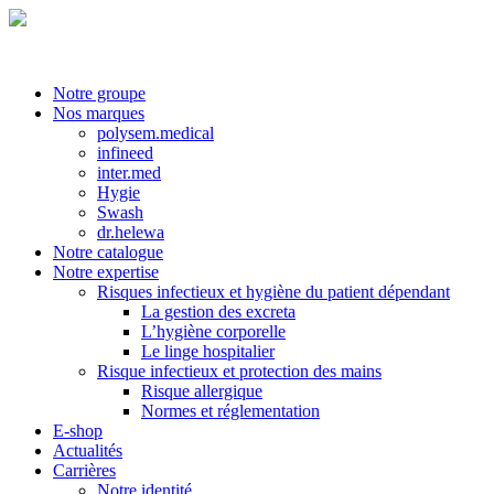
Notre groupe
Nos marques
polysem.medical
infineed
inter.med
Hygie
Swash
dr.helewa
Notre catalogue
Notre expertise
Risques infectieux et hygiène du patient dépendant
La gestion des excreta
L’hygiène corporelle
Le linge hospitalier
Risque infectieux et protection des mains
Risque allergique
Normes et réglementation
E-shop
Actualités
Carrières
Notre identité