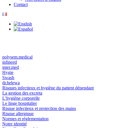
Contact
polysem.medical
infineed
inter.med
Hygie
Swash
dr.helewa
Risques infectieux et hygiène du patient dépendant
La gestion des excreta
L’hygiène corporelle
Le linge hospitalier
Risque infectieux et protection des mains
Risque allergique
Normes et réglementation
Notre identité