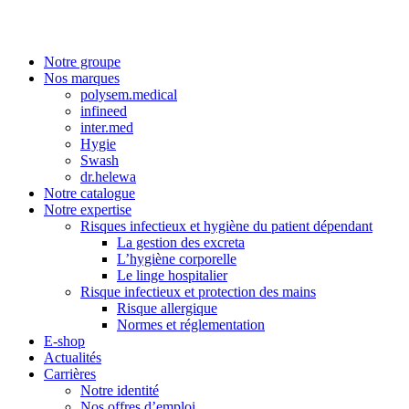
Notre groupe
Nos marques
polysem.medical
infineed
inter.med
Hygie
Swash
dr.helewa
Notre catalogue
Notre expertise
Risques infectieux et hygiène du patient dépendant
La gestion des excreta
L’hygiène corporelle
Le linge hospitalier
Risque infectieux et protection des mains
Risque allergique
Normes et réglementation
E-shop
Actualités
Carrières
Notre identité
Nos offres d’emploi