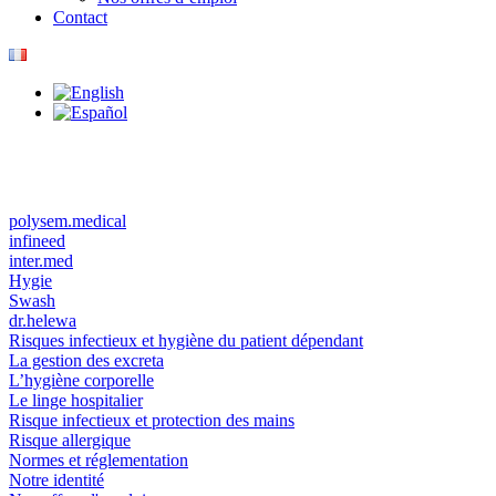
Contact
polysem.medical
infineed
inter.med
Hygie
Swash
dr.helewa
Risques infectieux et hygiène du patient dépendant
La gestion des excreta
L’hygiène corporelle
Le linge hospitalier
Risque infectieux et protection des mains
Risque allergique
Normes et réglementation
Notre identité