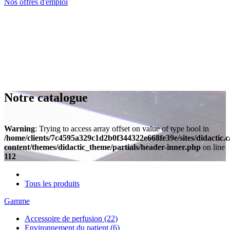
Nos offres d'emploi
Notre catalogue
Warning
: Trying to access array offset on value of type bool in
/home/clients/7c4595a329c1d2b0f344322e668fe39e/sites/didactic.
content/themes/didactic_theme/partials/header-inner.php
on line
112
Tous les produits
Gamme
Accessoire de perfusion
(22)
Environnement du patient
(6)