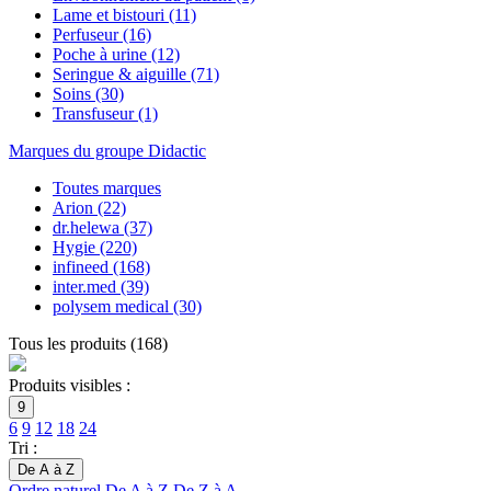
Lame et bistouri
(11)
Perfuseur
(16)
Poche à urine
(12)
Seringue & aiguille
(71)
Soins
(30)
Transfuseur
(1)
Marques du groupe Didactic
Toutes marques
Arion
(22)
dr.helewa
(37)
Hygie
(220)
infineed
(168)
inter.med
(39)
polysem medical
(30)
Tous les produits
(
168
)
Produits visibles :
9
6
9
12
18
24
Tri :
De A à Z
Ordre naturel
De A à Z
De Z à A