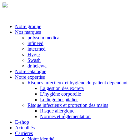
Notre groupe
Nos marques
polysem.medical
infineed
inter.med
Hygie
Swash
dr.helewa
Notre catalogue
Notre expertise
Risques infectieux et hygiène du patient dépendant
La gestion des excreta
L’hygiène corporelle
Le linge hospitalier
Risque infectieux et protection des mains
Risque allergique
Normes et réglementation
E-shop
Actualités
Carrières
Notre identité