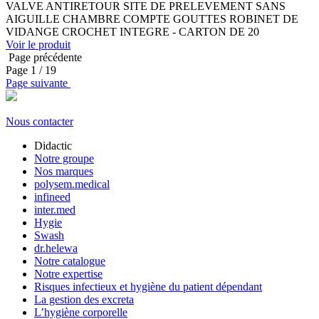
VALVE ANTIRETOUR SITE DE PRELEVEMENT SANS
AIGUILLE CHAMBRE COMPTE GOUTTES ROBINET DE
VIDANGE CROCHET INTEGRE - CARTON DE 20
Voir le produit
Page précédente
Page
1
/ 19
Page suivante
Nous contacter
Didactic
Notre groupe
Nos marques
polysem.medical
infineed
inter.med
Hygie
Swash
dr.helewa
Notre catalogue
Notre expertise
Risques infectieux et hygiène du patient dépendant
La gestion des excreta
L’hygiène corporelle