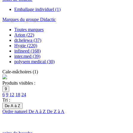
Emballage individuel
(1)
Marques du groupe Didactic
Toutes marques
Arion
(22)
dr.helewa
(37)
Hygie
(220)
infineed
(168)
inter.med
(39)
polysem medical
(30)
Cale-mâchoires
(
1
)
Produits visibles :
9
6
9
12
18
24
Tri :
De A à Z
Ordre naturel
De A à Z
De Z à A