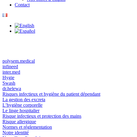
Contact
polysem.medical
infineed
inter.med
Hygie
Swash
dr.helewa
Risques infectieux et hygiène du patient dépendant
La gestion des excreta
L’hygiène corporelle
Le linge hospitalier
Risque infectieux et protection des mains
Risque allergique
Normes et réglementation
Notre identité