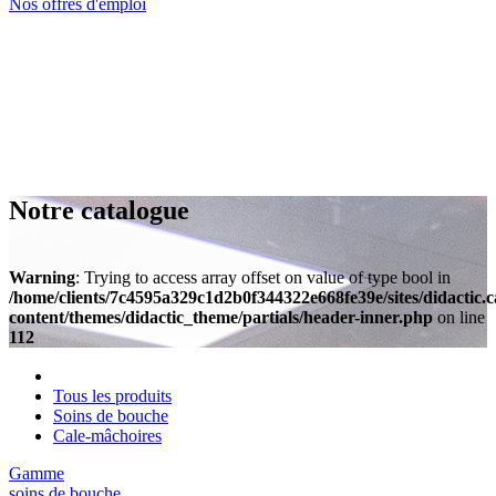
Nos offres d'emploi
Notre catalogue
Warning
: Trying to access array offset on value of type bool in
/home/clients/7c4595a329c1d2b0f344322e668fe39e/sites/didactic.
content/themes/didactic_theme/partials/header-inner.php
on line
112
Tous les produits
Soins de bouche
Cale-mâchoires
Gamme
soins de bouche