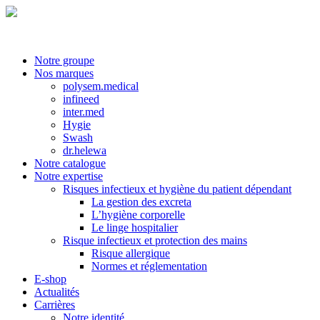
Notre groupe
Nos marques
polysem.medical
infineed
inter.med
Hygie
Swash
dr.helewa
Notre catalogue
Notre expertise
Risques infectieux et hygiène du patient dépendant
La gestion des excreta
L’hygiène corporelle
Le linge hospitalier
Risque infectieux et protection des mains
Risque allergique
Normes et réglementation
E-shop
Actualités
Carrières
Notre identité