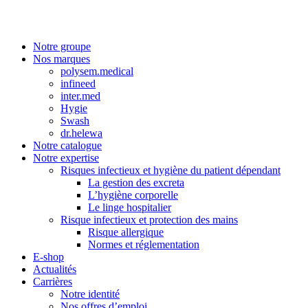
Notre groupe
Nos marques
polysem.medical
infineed
inter.med
Hygie
Swash
dr.helewa
Notre catalogue
Notre expertise
Risques infectieux et hygiène du patient dépendant
La gestion des excreta
L’hygiène corporelle
Le linge hospitalier
Risque infectieux et protection des mains
Risque allergique
Normes et réglementation
E-shop
Actualités
Carrières
Notre identité
Nos offres d’emploi