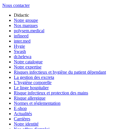
Nous contacter
Didactic
Notre groupe
Nos marques
polysem.medical
infineed
inter.med
Hygie
Swash
dr.helewa
Notre catalogue
Notre expertise
Risques infectieux et hygiène du patient dépendant
La gestion des excreta
L’hygiène corporelle
Le linge hospitalier
Risque infectieux et protection des mains
Risque allergique
Normes et réglementation
E-shop
Actualités
Carrières
Notre identité