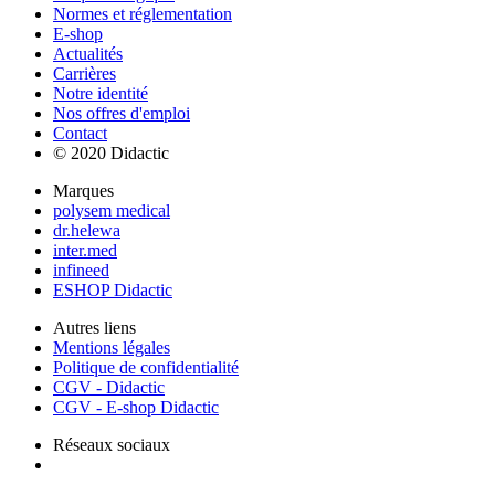
Normes et réglementation
E-shop
Actualités
Carrières
Notre identité
Nos offres d'emploi
Contact
© 2020 Didactic
Marques
polysem medical
dr.helewa
inter.med
infineed
ESHOP Didactic
Autres liens
Mentions légales
Politique de confidentialité
CGV - Didactic
CGV - E-shop Didactic
Réseaux sociaux