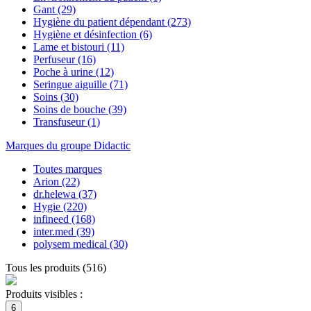
Gant
(29)
Hygiène du patient dépendant
(273)
Hygiène et désinfection
(6)
Lame et bistouri
(11)
Perfuseur
(16)
Poche à urine
(12)
Seringue aiguille
(71)
Soins
(30)
Soins de bouche
(39)
Transfuseur
(1)
Marques du groupe Didactic
Toutes marques
Arion
(22)
dr.helewa
(37)
Hygie
(220)
infineed
(168)
inter.med
(39)
polysem medical
(30)
Tous les produits
(
516
)
Produits visibles :
6