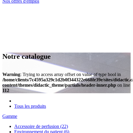
Nos offres d'emploi
Notre catalogue
Warning
: Trying to access array offset on value of type bool in
/home/clients/7c4595a329c1d2b0f344322e668fe39e/sites/didactic.
content/themes/didactic_theme/partials/header-inner.php
on line
112
Tous les produits
Gamme
Accessoire de perfusion
(22)
Environnement du patient
(6)