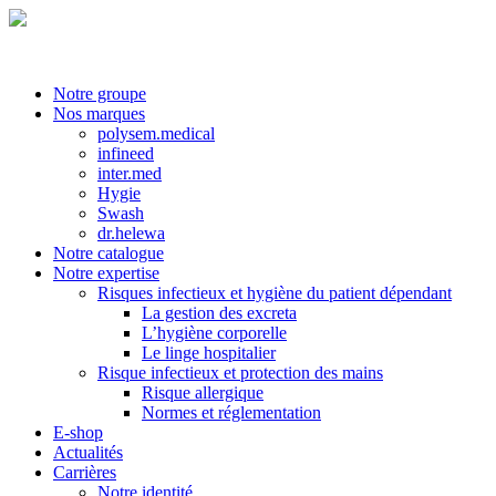
Notre groupe
Nos marques
polysem.medical
infineed
inter.med
Hygie
Swash
dr.helewa
Notre catalogue
Notre expertise
Risques infectieux et hygiène du patient dépendant
La gestion des excreta
L’hygiène corporelle
Le linge hospitalier
Risque infectieux et protection des mains
Risque allergique
Normes et réglementation
E-shop
Actualités
Carrières
Notre identité