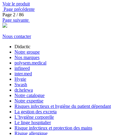
Voir le produit
Page précédente
Page
2
/ 86
Page suivante
Nous contacter
Didactic
Notre groupe
Nos marques
polysem.medical
infineed
inter.med
Hygie
Swash
dr.helewa
Notre catalogue
Notre expertise
Risques infectieux et hygiène du patient dépendant
La gestion des excreta
L’hygiène corporelle
Le linge hospitalier
Risque infectieux et protection des mains
Risque allergique