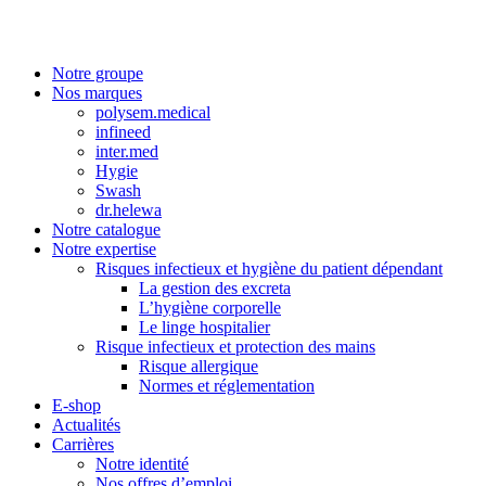
Notre groupe
Nos marques
polysem.medical
infineed
inter.med
Hygie
Swash
dr.helewa
Notre catalogue
Notre expertise
Risques infectieux et hygiène du patient dépendant
La gestion des excreta
L’hygiène corporelle
Le linge hospitalier
Risque infectieux et protection des mains
Risque allergique
Normes et réglementation
E-shop
Actualités
Carrières
Notre identité
Nos offres d’emploi