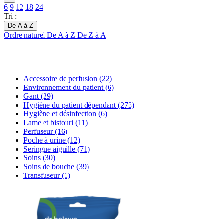
6
9
12
18
24
Tri :
De A à Z
Ordre naturel
De A à Z
De Z à A
Accessoire de perfusion
(22)
Environnement du patient
(6)
Gant
(29)
Hygiène du patient dépendant
(273)
Hygiène et désinfection
(6)
Lame et bistouri
(11)
Perfuseur
(16)
Poche à urine
(12)
Seringue aiguille
(71)
Soins
(30)
Soins de bouche
(39)
Transfuseur
(1)