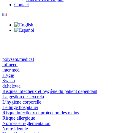
Contact
polysem.medical
infineed
inter.med
Hygie
Swash
dr.helewa
Risques infectieux et hygiène du patient dépendant
La gestion des excreta
L’hygiène corporelle
Le linge hospitalier
Risque infectieux et protection des mains
Risque allergique
Normes et réglementation
Notre identité