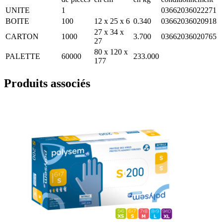
UNITE
1
03662036022271
BOITE
100
12 x 25 x 6
0.340
03662036020918
27 x 34 x
CARTON
1000
3.700
03662036020765
27
80 x 120 x
PALETTE
60000
233.000
177
Produits associés