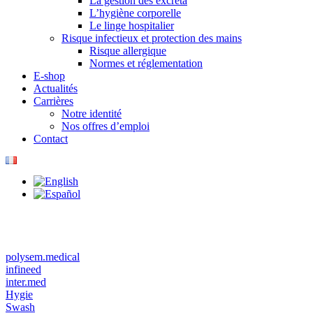
La gestion des excreta
L’hygiène corporelle
Le linge hospitalier
Risque infectieux et protection des mains
Risque allergique
Normes et réglementation
E-shop
Actualités
Carrières
Notre identité
Nos offres d’emploi
Contact
polysem.medical
infineed
inter.med
Hygie
Swash