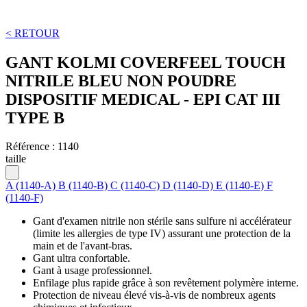
< RETOUR
GANT KOLMI COVERFEEL TOUCH
NITRILE BLEU NON POUDRE
DISPOSITIF MEDICAL - EPI CAT III
TYPE B
Référence :
1140
taille
A (1140-A)
B (1140-B)
C (1140-C)
D (1140-D)
E (1140-E)
F
(1140-F)
Gant d'examen nitrile non stérile sans sulfure ni accélérateur
(limite les allergies de type IV) assurant une protection de la
main et de l'avant-bras.
Gant ultra confortable.
Gant à usage professionnel.
Enfilage plus rapide grâce à son revêtement polymère interne.
Protection de niveau élevé vis-à-vis de nombreux agents