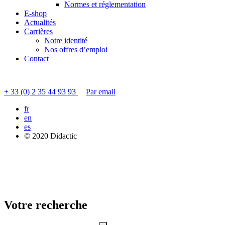
Normes et réglementation
E-shop
Actualités
Carrières
Notre identité
Nos offres d’emploi
Contact
Contacter le service clients
+ 33 (0) 2 35 44 93 93
Par email
fr
en
es
© 2020 Didactic
Votre recherche