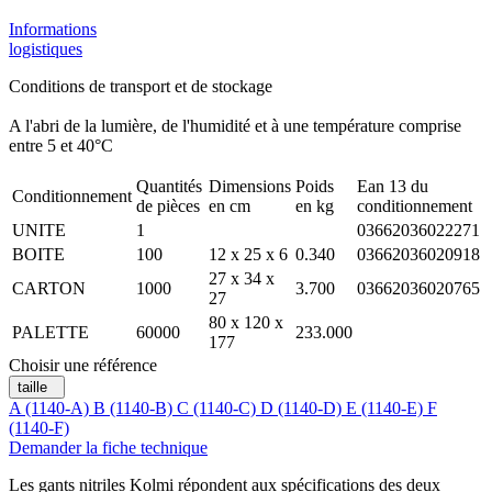
Informations
logistiques
Conditions de transport et de stockage
A l'abri de la lumière, de l'humidité et à une température comprise
entre 5 et 40°C
Quantités
Dimensions
Poids
Ean 13 du
Conditionnement
de pièces
en cm
en kg
conditionnement
UNITE
1
03662036022271
BOITE
100
12 x 25 x 6
0.340
03662036020918
27 x 34 x
CARTON
1000
3.700
03662036020765
27
80 x 120 x
PALETTE
60000
233.000
177
Choisir une référence
taille
A (1140-A)
B (1140-B)
C (1140-C)
D (1140-D)
E (1140-E)
F
(1140-F)
Demander la fiche technique
Les gants nitriles Kolmi répondent aux spécifications des deux