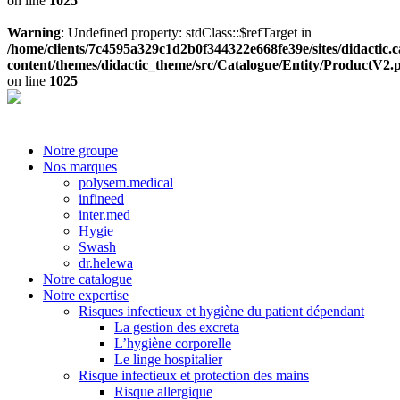
on line
1025
Warning
: Undefined property: stdClass::$refTarget in
/home/clients/7c4595a329c1d2b0f344322e668fe39e/sites/didactic.
content/themes/didactic_theme/src/Catalogue/Entity/ProductV2.
on line
1025
Notre groupe
Nos marques
polysem.medical
infineed
inter.med
Hygie
Swash
dr.helewa
Notre catalogue
Notre expertise
Risques infectieux et hygiène du patient dépendant
La gestion des excreta
L’hygiène corporelle
Le linge hospitalier
Risque infectieux et protection des mains
Risque allergique