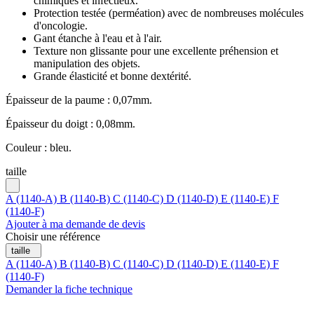
chimiques et infectieux.
Protection testée (perméation) avec de nombreuses molécules
d'oncologie.
Gant étanche à l'eau et à l'air.
Texture non glissante pour une excellente préhension et
manipulation des objets.
Grande élasticité et bonne dextérité.
Épaisseur de la paume : 0,07mm.
Épaisseur du doigt : 0,08mm.
Couleur : bleu.
taille
A (1140-A)
B (1140-B)
C (1140-C)
D (1140-D)
E (1140-E)
F
(1140-F)
Ajouter à ma demande de devis
Choisir une référence
taille
A (1140-A)
B (1140-B)
C (1140-C)
D (1140-D)
E (1140-E)
F
(1140-F)
Demander la fiche technique