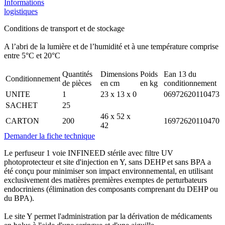
Informations
logistiques
Conditions de transport et de stockage
A l’abri de la lumière et de l’humidité et à une température comprise
entre 5°C et 20°C
Quantités
Dimensions
Poids
Ean 13 du
Conditionnement
de pièces
en cm
en kg
conditionnement
UNITE
1
23 x 13 x 0
06972620110473
SACHET
25
46 x 52 x
CARTON
200
16972620110470
42
Demander la fiche technique
Le perfuseur 1 voie INFINEED stérile avec filtre UV
photoprotecteur et site d'injection en Y, sans DEHP et sans BPA a
été conçu pour minimiser son impact environnemental, en utilisant
exclusivement des matières premières exemptes de perturbateurs
endocriniens (élimination des composants comprenant du DEHP ou
du BPA).
Le site Y permet l'administration par la dérivation de médicaments