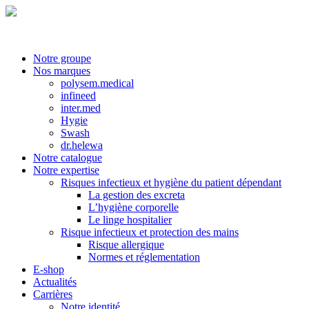
Notre groupe
Nos marques
polysem.medical
infineed
inter.med
Hygie
Swash
dr.helewa
Notre catalogue
Notre expertise
Risques infectieux et hygiène du patient dépendant
La gestion des excreta
L’hygiène corporelle
Le linge hospitalier
Risque infectieux et protection des mains
Risque allergique
Normes et réglementation
E-shop
Actualités
Carrières
Notre identité