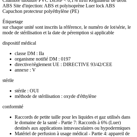
Chambre tubulure PVC DEHP < 0,1% m/m Régulateur de débit
ABS Site d'injection: ABS et polyisoprène Luer lock ABS
Capuchon protecteur polyéthylène (PE)
Étiquetage
sur chaque unité sont inscrits la référence, le numéro de lot/série, le
mode de stérilisation et la date de péremption si applicable
dispositif médical
classe DM : IIa
organisme notifié DM : 0197
directive/règlement UE : DIRECTIVE 93/42/CEE
annexe : V
stérile
stérile : OUI
méthode de stérilisation : oxyde d'éthylène
conformité
Raccords de petite taille pour les liquides et gaz utilisés dans
le domaine de la santé - Partie 7: Raccords à 6% (Luer)
destinés aux applications intravasculaires ou hypodermiques
Matériel de perfusion à usage médical - Partie 4: appareil de