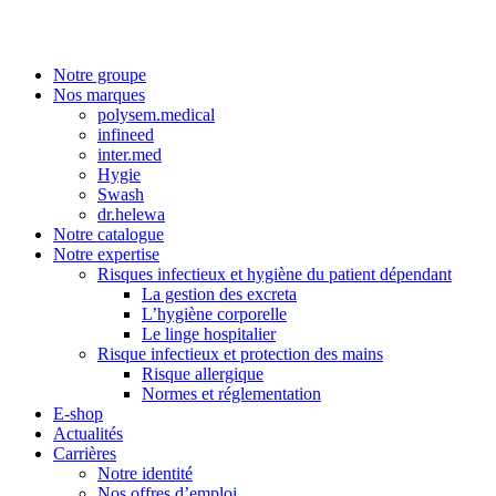
Notre groupe
Nos marques
polysem.medical
infineed
inter.med
Hygie
Swash
dr.helewa
Notre catalogue
Notre expertise
Risques infectieux et hygiène du patient dépendant
La gestion des excreta
L’hygiène corporelle
Le linge hospitalier
Risque infectieux et protection des mains
Risque allergique
Normes et réglementation
E-shop
Actualités
Carrières
Notre identité
Nos offres d’emploi