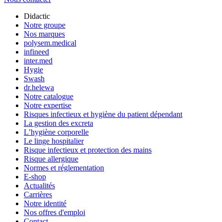
Didactic
Notre groupe
Nos marques
polysem.medical
infineed
inter.med
Hygie
Swash
dr.helewa
Notre catalogue
Notre expertise
Risques infectieux et hygiène du patient dépendant
La gestion des excreta
L’hygiène corporelle
Le linge hospitalier
Risque infectieux et protection des mains
Risque allergique
Normes et réglementation
E-shop
Actualités
Carrières
Notre identité
Nos offres d'emploi
Contact