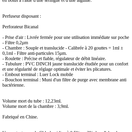
en bolus à l'aide d'une seringue et d'une aiguille.
Perfuseur disposant :
Perforateur Bicanal
- Prise d'air : Livrée fermée pour une utilisation immédiate sur poche
- Filtre 0,2µm
- Chambre : Souple et translucide - Calibrée à 20 gouttes = 1ml ±
0,1ml - Filtre anti-particules 15µm.
- Roulette : Précise et fiable, régulateur de débit linéaire.
- Tubulure : PVC DINCH jaune translucide étudiée pour un confort
et une régularité de réglage optimale et éviter les plicatures.
- Embout terminal : Luer Lock mobile
- Bouchon terminal : Muni d'un filtre de purge avec membrane anti
bactérienne.
Volume mort du tube : 12,23ml.
Volume mort de la chambre : 3,9ml.
Fabriqué en Chine.