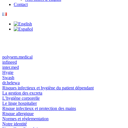
Contact
polysem.medical
infineed
inter.med
Hygie
Swash
dr.helewa
Risques infectieux et hygiène du patient dépendant
La gestion des excreta
L’hygiène corporelle
Le linge hospitalier
Risque infectieux et protection des mains
Risque allergique
Normes et réglementation
Notre identité