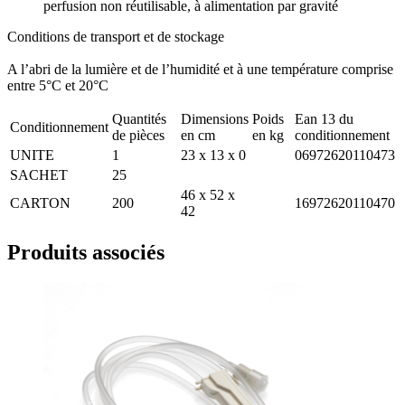
perfusion non réutilisable, à alimentation par gravité
Conditions de transport et de stockage
A l’abri de la lumière et de l’humidité et à une température comprise
entre 5°C et 20°C
Quantités
Dimensions
Poids
Ean 13 du
Conditionnement
de pièces
en cm
en kg
conditionnement
UNITE
1
23 x 13 x 0
06972620110473
SACHET
25
46 x 52 x
CARTON
200
16972620110470
42
Produits associés