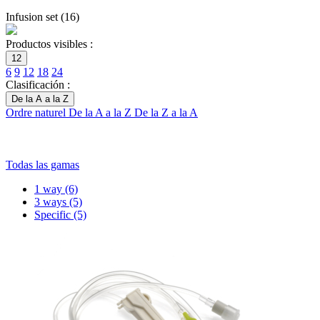
Infusion set
(
16
)
Productos visibles :
12
6
9
12
18
24
Clasificación :
De la A a la Z
Ordre naturel
De la A a la Z
De la Z a la A
Todas las gamas
1 way
(6)
3 ways
(5)
Specific
(5)