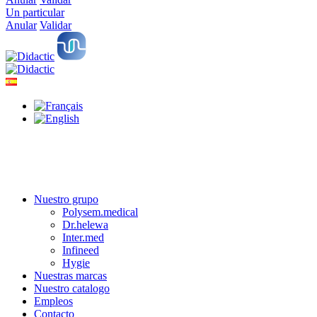
Un particular
Anular
Validar
Nuestro grupo
Polysem.medical
Dr.helewa
Inter.med
Infineed
Hygie
Nuestras marcas
Nuestro catalogo
Empleos
Contacto