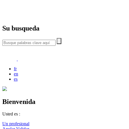
Su busqueda
fr
en
es
Bienvenida
Usted es :
Un profesional
Anular
Validar