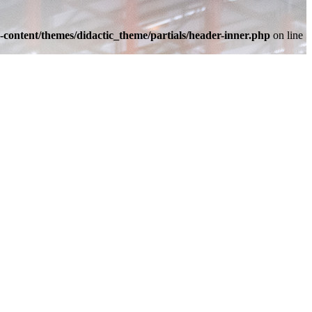
-content/themes/didactic_theme/partials/header-inner.php
on line