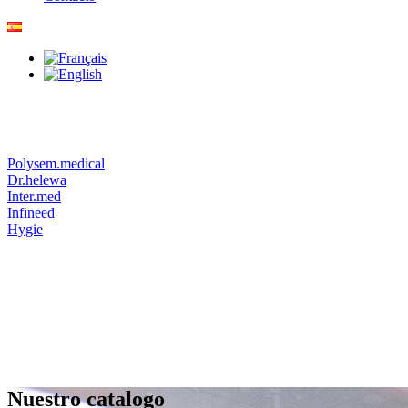
Polysem.medical
Dr.helewa
Inter.med
Infineed
Hygie
Nuestro catalogo