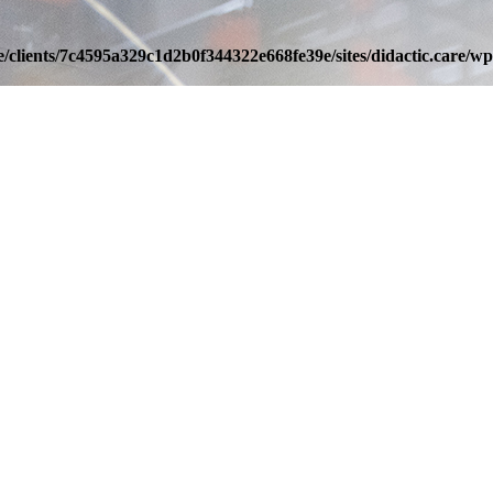
/clients/7c4595a329c1d2b0f344322e668fe39e/sites/didactic.care/wp