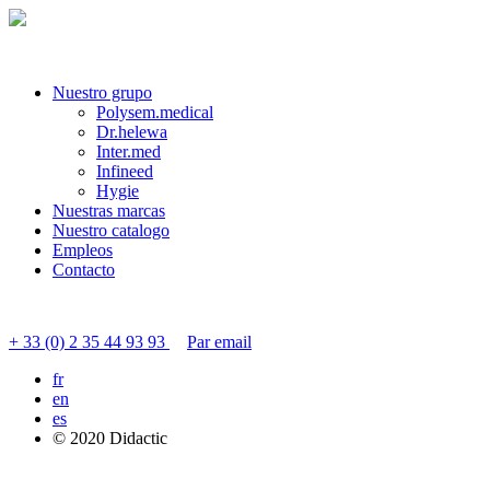
Nuestro grupo
Polysem.medical
Dr.helewa
Inter.med
Infineed
Hygie
Nuestras marcas
Nuestro catalogo
Empleos
Contacto
Contactar servicio al cliente
+ 33 (0) 2 35 44 93 93
Par email
fr
en
es
© 2020 Didactic