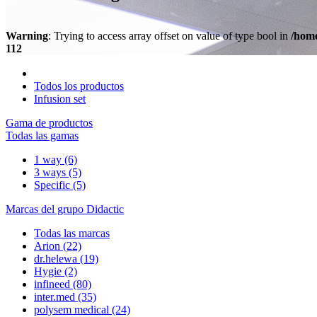
Warning
: Trying to access array offset on value of type bool in
/home
112
Todos los productos
Infusion set
Gama de productos
Todas las gamas
1 way
(6)
3 ways
(5)
Specific
(5)
Marcas del grupo Didactic
Todas las marcas
Arion
(22)
dr.helewa
(19)
Hygie
(2)
infineed
(80)
inter.med
(35)
polysem medical
(24)