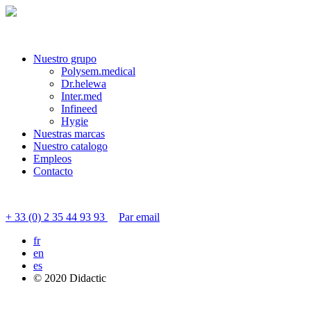
Nuestro grupo
Polysem.medical
Dr.helewa
Inter.med
Infineed
Hygie
Nuestras marcas
Nuestro catalogo
Empleos
Contacto
Contactar servicio al cliente
+ 33 (0) 2 35 44 93 93
Par email
fr
en
es
© 2020 Didactic