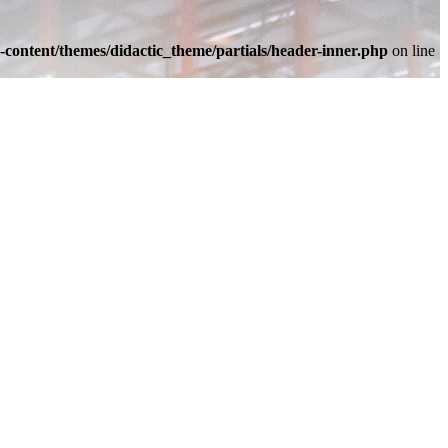
-content/themes/didactic_theme/partials/header-inner.php
on line