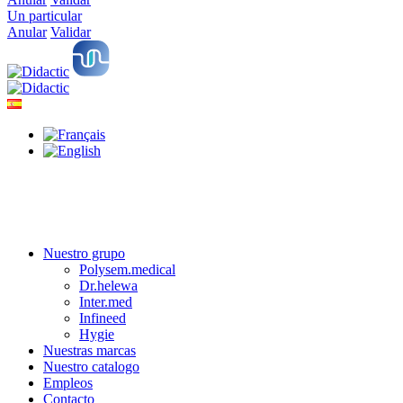
Un particular
Anular
Validar
Nuestro grupo
Polysem.medical
Dr.helewa
Inter.med
Infineed
Hygie
Nuestras marcas
Nuestro catalogo
Empleos
Contacto