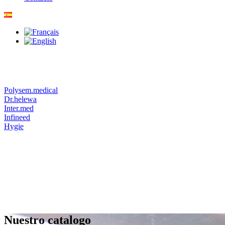
Polysem.medical
Dr.helewa
Inter.med
Infineed
Hygie
Nuestro catalogo