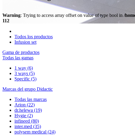
Warning
: Trying to access array offset on value of type bool in
/home
112
Todos los productos
Infusion set
Gama de productos
Todas las gamas
1 way
(6)
3 ways
(5)
Specific
(5)
Marcas del grupo Didactic
Todas las marcas
Arion
(22)
dr.helewa
(19)
Hygie
(2)
infineed
(80)
inter.med
(35)
polysem medical
(24)