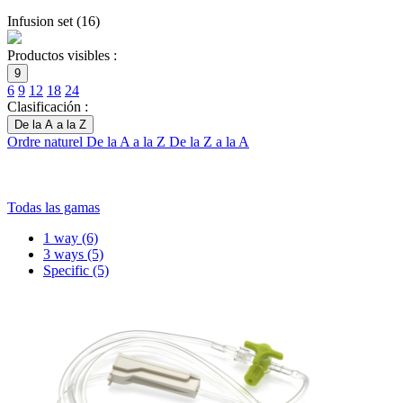
Infusion set
(
16
)
Productos visibles :
9
6
9
12
18
24
Clasificación :
De la A a la Z
Ordre naturel
De la A a la Z
De la Z a la A
Todas las gamas
1 way
(6)
3 ways
(5)
Specific
(5)