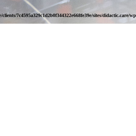
/clients/7c4595a329c1d2b0f344322e668fe39e/sites/didactic.care/wp