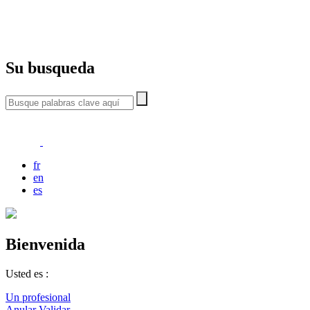
Su busqueda
fr
en
es
Bienvenida
Usted es :
Un profesional
Anular
Validar