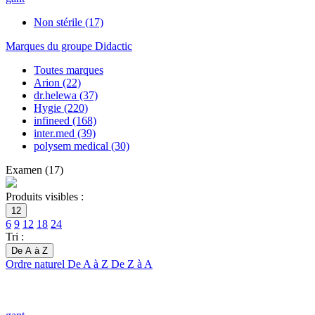
Non stérile
(17)
Marques du groupe Didactic
Toutes marques
Arion
(22)
dr.helewa
(37)
Hygie
(220)
infineed
(168)
inter.med
(39)
polysem medical
(30)
Examen
(
17
)
Produits visibles :
12
6
9
12
18
24
Tri :
De A à Z
Ordre naturel
De A à Z
De Z à A