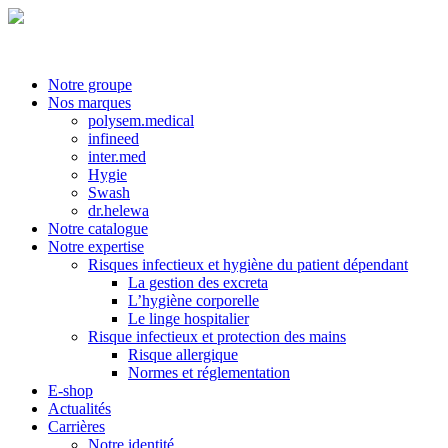
Notre groupe
Nos marques
polysem.medical
infineed
inter.med
Hygie
Swash
dr.helewa
Notre catalogue
Notre expertise
Risques infectieux et hygiène du patient dépendant
La gestion des excreta
L’hygiène corporelle
Le linge hospitalier
Risque infectieux et protection des mains
Risque allergique
Normes et réglementation
E-shop
Actualités
Carrières
Notre identité