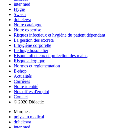
inter.med
Hygie
Swash
dr.helewa
Notre catalogue
Notre expertise
Risques infectieux et hygiène du patient dépendant
La gestion des excreta
L’hygiène corporelle
Le linge hospitalier
Risque infectieux et protection des mains
Risque allergique
Normes et réglementation
E-shop
Actualités
Carrières
Notre identité
Nos offres d'emploi
Contact
© 2020 Didactic
Marques
polysem medical
dr.helewa
inter.med