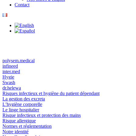
Contact
polysem.medical
infineed
inter.med
Hygie
Swash
dr.helewa
Risques infectieux et hygiène du patient dépendant
La gestion des excreta
L’hygiène corporelle
Le linge hospitalier
Risque infectieux et protection des mains
Risque allergique
Normes et réglementation
Notre identité