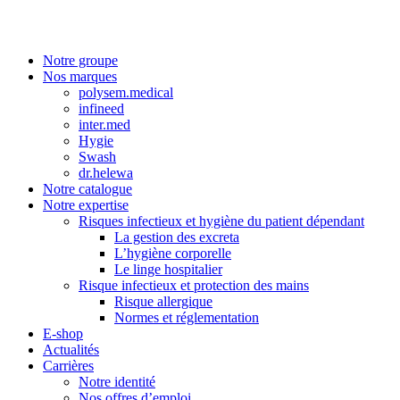
Notre groupe
Nos marques
polysem.medical
infineed
inter.med
Hygie
Swash
dr.helewa
Notre catalogue
Notre expertise
Risques infectieux et hygiène du patient dépendant
La gestion des excreta
L’hygiène corporelle
Le linge hospitalier
Risque infectieux et protection des mains
Risque allergique
Normes et réglementation
E-shop
Actualités
Carrières
Notre identité
Nos offres d’emploi