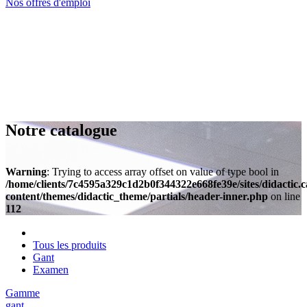
Nos offres d'emploi
Notre catalogue
Warning
: Trying to access array offset on value of type bool in
/home/clients/7c4595a329c1d2b0f344322e668fe39e/sites/didactic.
content/themes/didactic_theme/partials/header-inner.php
on line
112
Tous les produits
Gant
Examen
Gamme
gant