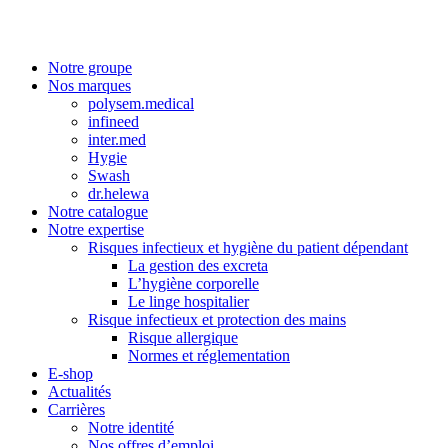
Notre groupe
Nos marques
polysem.medical
infineed
inter.med
Hygie
Swash
dr.helewa
Notre catalogue
Notre expertise
Risques infectieux et hygiène du patient dépendant
La gestion des excreta
L’hygiène corporelle
Le linge hospitalier
Risque infectieux et protection des mains
Risque allergique
Normes et réglementation
E-shop
Actualités
Carrières
Notre identité
Nos offres d’emploi