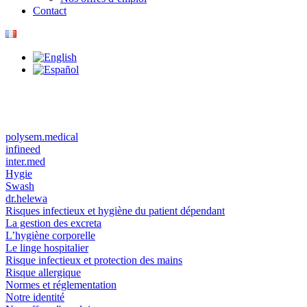
Contact
polysem.medical
infineed
inter.med
Hygie
Swash
dr.helewa
Risques infectieux et hygiène du patient dépendant
La gestion des excreta
L’hygiène corporelle
Le linge hospitalier
Risque infectieux et protection des mains
Risque allergique
Normes et réglementation
Notre identité