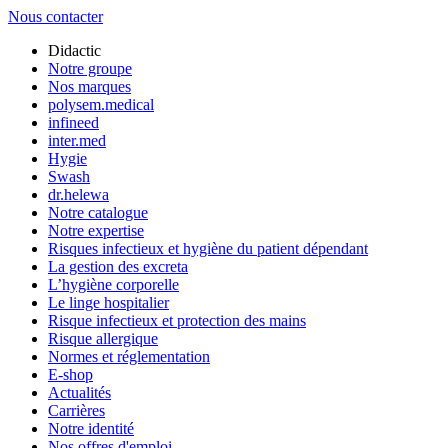
Nous contacter
Didactic
Notre groupe
Nos marques
polysem.medical
infineed
inter.med
Hygie
Swash
dr.helewa
Notre catalogue
Notre expertise
Risques infectieux et hygiène du patient dépendant
La gestion des excreta
L’hygiène corporelle
Le linge hospitalier
Risque infectieux et protection des mains
Risque allergique
Normes et réglementation
E-shop
Actualités
Carrières
Notre identité
Nos offres d'emploi