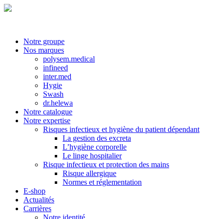
Notre groupe
Nos marques
polysem.medical
infineed
inter.med
Hygie
Swash
dr.helewa
Notre catalogue
Notre expertise
Risques infectieux et hygiène du patient dépendant
La gestion des excreta
L’hygiène corporelle
Le linge hospitalier
Risque infectieux et protection des mains
Risque allergique
Normes et réglementation
E-shop
Actualités
Carrières
Notre identité