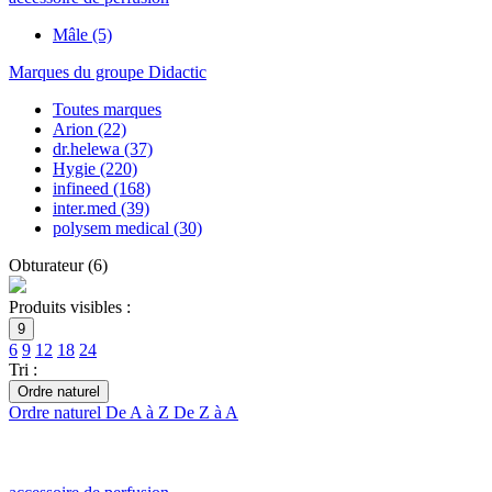
Mâle
(5)
Marques du groupe Didactic
Toutes marques
Arion
(22)
dr.helewa
(37)
Hygie
(220)
infineed
(168)
inter.med
(39)
polysem medical
(30)
Obturateur
(
6
)
Produits visibles :
9
6
9
12
18
24
Tri :
Ordre naturel
Ordre naturel
De A à Z
De Z à A