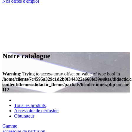
Nos offres d'emploi
Notre catalogue
Warning
: Trying to access array offset on value of type bool in
/home/clients/7c4595a329c1d2b0f344322e668fe39e/sites/didactic.
content/themes/didactic_theme/partials/header-inner.php
on line
112
Tous les produits
Accessoire de perfusion
Obturateur
Gamme
accessoire de perfusion