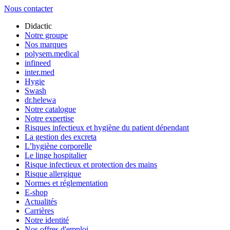
Nous contacter
Didactic
Notre groupe
Nos marques
polysem.medical
infineed
inter.med
Hygie
Swash
dr.helewa
Notre catalogue
Notre expertise
Risques infectieux et hygiène du patient dépendant
La gestion des excreta
L’hygiène corporelle
Le linge hospitalier
Risque infectieux et protection des mains
Risque allergique
Normes et réglementation
E-shop
Actualités
Carrières
Notre identité
Nos offres d'emploi