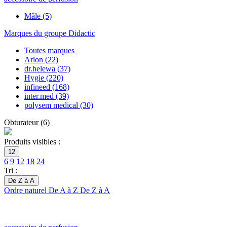
Mâle
(5)
Marques du groupe Didactic
Toutes marques
Arion
(22)
dr.helewa
(37)
Hygie
(220)
infineed
(168)
inter.med
(39)
polysem medical
(30)
Obturateur
(
6
)
Produits visibles :
12
6
9
12
18
24
Tri :
De Z à A
Ordre naturel
De A à Z
De Z à A