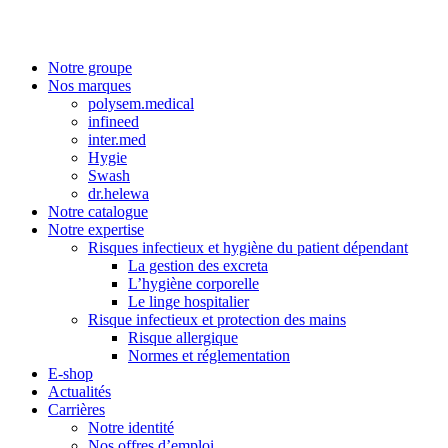
Notre groupe
Nos marques
polysem.medical
infineed
inter.med
Hygie
Swash
dr.helewa
Notre catalogue
Notre expertise
Risques infectieux et hygiène du patient dépendant
La gestion des excreta
L’hygiène corporelle
Le linge hospitalier
Risque infectieux et protection des mains
Risque allergique
Normes et réglementation
E-shop
Actualités
Carrières
Notre identité
Nos offres d’emploi