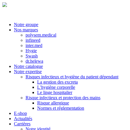
Notre groupe
Nos marques
polysem.medical
infineed
inter.med
Hygie
Swash
dr.helewa
Notre catalogue
Notre expertise
Risques infectieux et hygiène du patient dépendant
La gestion des excreta
L’hygiène corporelle
Le linge hospitalier
Risque infectieux et protection des mains
Risque allergique
Normes et réglementation
E-shop
Actualités
Carrières
Notre identité