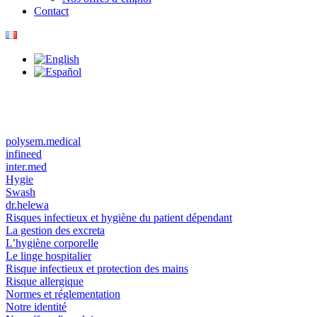
Contact
polysem.medical
infineed
inter.med
Hygie
Swash
dr.helewa
Risques infectieux et hygiène du patient dépendant
La gestion des excreta
L’hygiène corporelle
Le linge hospitalier
Risque infectieux et protection des mains
Risque allergique
Normes et réglementation
Notre identité