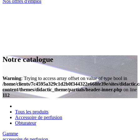
Nos offres d'emploi
Notre catalogue
Warning
: Trying to access array offset on value of type bool in
/home/clients/7c4595a329c1d2b0f344322e668fe39e/sites/didactic.
content/themes/didactic_theme/partials/header-inner.php
on line
112
Tous les produits
Accessoire de perfusion
Obturateur
Gamme
accessoire de perfusion