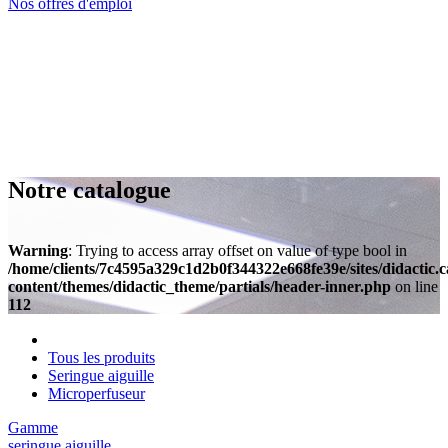
Nos offres d'emploi
Notre catalogue
Warning
: Trying to access array offset on value of type bool in
/home/clients/7c4595a329c1d2b0f344322e668fe39e/sites/didactic.
content/themes/didactic_theme/partials/header-inner.php
on line
112
Tous les produits
Seringue aiguille
Microperfuseur
Gamme
seringue aiguille