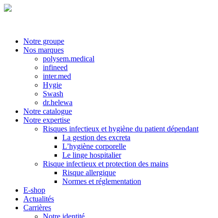
Notre groupe
Nos marques
polysem.medical
infineed
inter.med
Hygie
Swash
dr.helewa
Notre catalogue
Notre expertise
Risques infectieux et hygiène du patient dépendant
La gestion des excreta
L’hygiène corporelle
Le linge hospitalier
Risque infectieux et protection des mains
Risque allergique
Normes et réglementation
E-shop
Actualités
Carrières
Notre identité