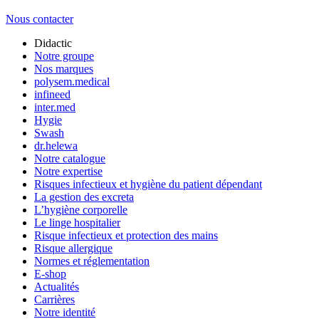
Nous contacter
Didactic
Notre groupe
Nos marques
polysem.medical
infineed
inter.med
Hygie
Swash
dr.helewa
Notre catalogue
Notre expertise
Risques infectieux et hygiène du patient dépendant
La gestion des excreta
L’hygiène corporelle
Le linge hospitalier
Risque infectieux et protection des mains
Risque allergique
Normes et réglementation
E-shop
Actualités
Carrières
Notre identité