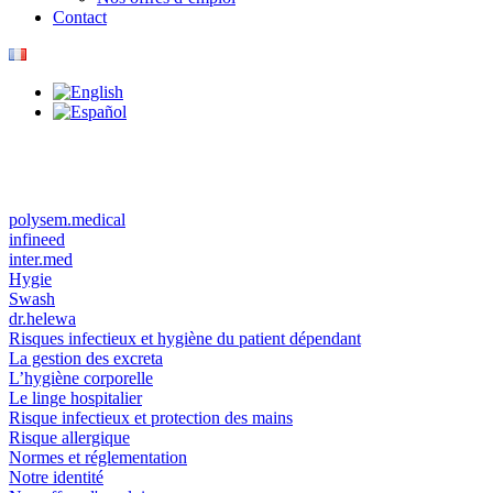
Contact
polysem.medical
infineed
inter.med
Hygie
Swash
dr.helewa
Risques infectieux et hygiène du patient dépendant
La gestion des excreta
L’hygiène corporelle
Le linge hospitalier
Risque infectieux et protection des mains
Risque allergique
Normes et réglementation
Notre identité