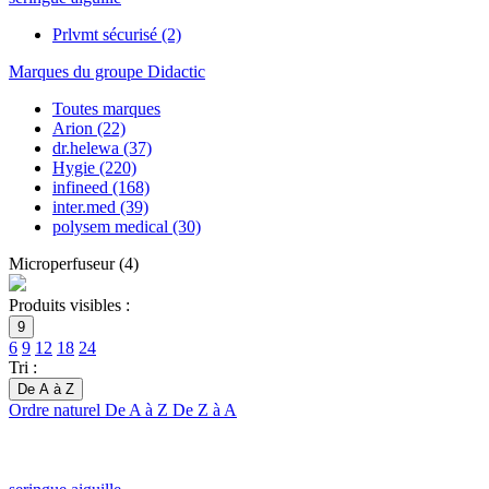
Prlvmt sécurisé
(2)
Marques du groupe Didactic
Toutes marques
Arion
(22)
dr.helewa
(37)
Hygie
(220)
infineed
(168)
inter.med
(39)
polysem medical
(30)
Microperfuseur
(
4
)
Produits visibles :
9
6
9
12
18
24
Tri :
De A à Z
Ordre naturel
De A à Z
De Z à A