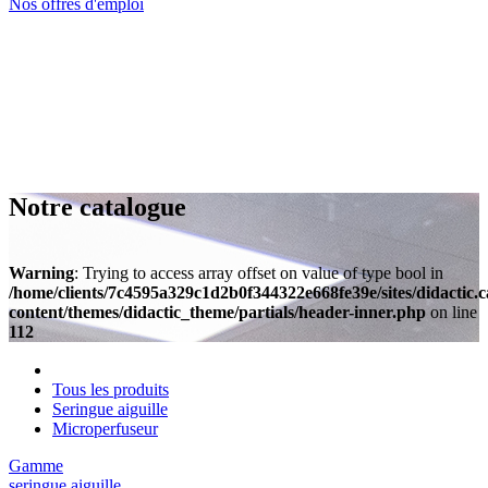
Nos offres d'emploi
Notre catalogue
Warning
: Trying to access array offset on value of type bool in
/home/clients/7c4595a329c1d2b0f344322e668fe39e/sites/didactic.
content/themes/didactic_theme/partials/header-inner.php
on line
112
Tous les produits
Seringue aiguille
Microperfuseur
Gamme
seringue aiguille