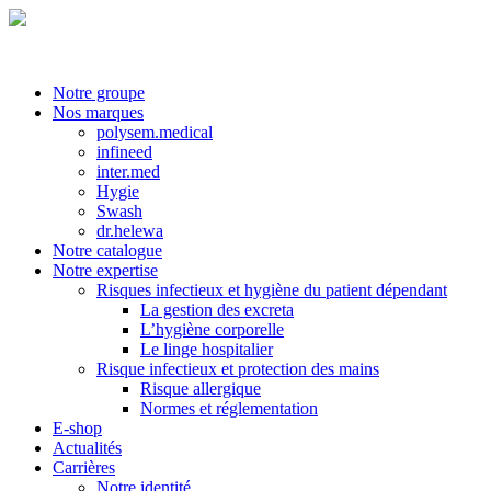
Notre groupe
Nos marques
polysem.medical
infineed
inter.med
Hygie
Swash
dr.helewa
Notre catalogue
Notre expertise
Risques infectieux et hygiène du patient dépendant
La gestion des excreta
L’hygiène corporelle
Le linge hospitalier
Risque infectieux et protection des mains
Risque allergique
Normes et réglementation
E-shop
Actualités
Carrières
Notre identité