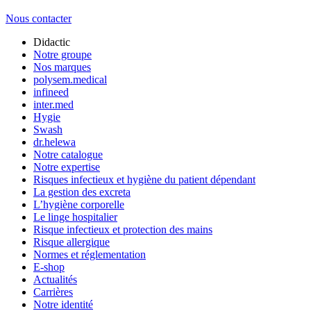
Nous contacter
Didactic
Notre groupe
Nos marques
polysem.medical
infineed
inter.med
Hygie
Swash
dr.helewa
Notre catalogue
Notre expertise
Risques infectieux et hygiène du patient dépendant
La gestion des excreta
L’hygiène corporelle
Le linge hospitalier
Risque infectieux et protection des mains
Risque allergique
Normes et réglementation
E-shop
Actualités
Carrières
Notre identité