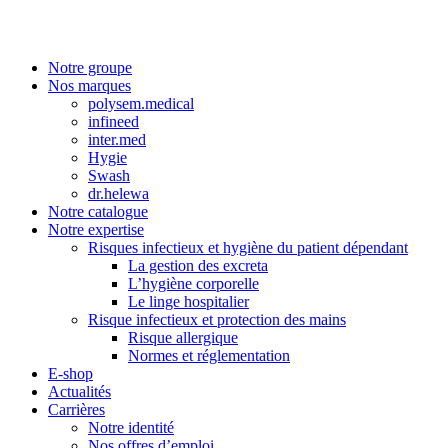
Notre groupe
Nos marques
polysem.medical
infineed
inter.med
Hygie
Swash
dr.helewa
Notre catalogue
Notre expertise
Risques infectieux et hygiène du patient dépendant
La gestion des excreta
L’hygiène corporelle
Le linge hospitalier
Risque infectieux et protection des mains
Risque allergique
Normes et réglementation
E-shop
Actualités
Carrières
Notre identité
Nos offres d’emploi