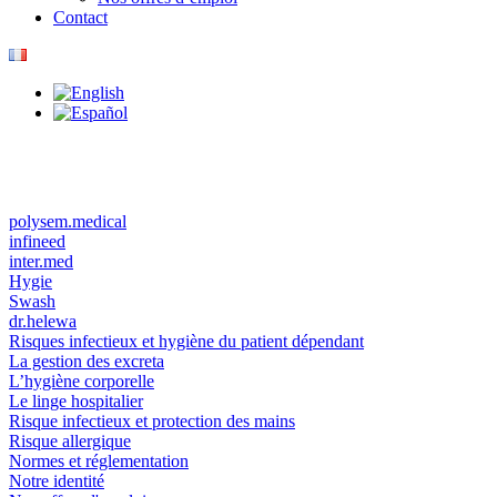
Contact
polysem.medical
infineed
inter.med
Hygie
Swash
dr.helewa
Risques infectieux et hygiène du patient dépendant
La gestion des excreta
L’hygiène corporelle
Le linge hospitalier
Risque infectieux et protection des mains
Risque allergique
Normes et réglementation
Notre identité