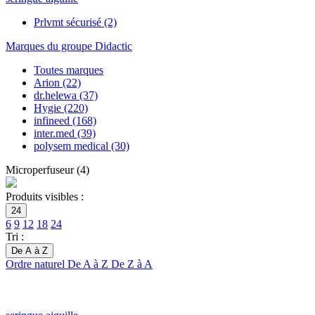
Prlvmt sécurisé
(2)
Marques du groupe Didactic
Toutes marques
Arion
(22)
dr.helewa
(37)
Hygie
(220)
infineed
(168)
inter.med
(39)
polysem medical
(30)
Microperfuseur
(
4
)
Produits visibles :
24
6
9
12
18
24
Tri :
De A à Z
Ordre naturel
De A à Z
De Z à A