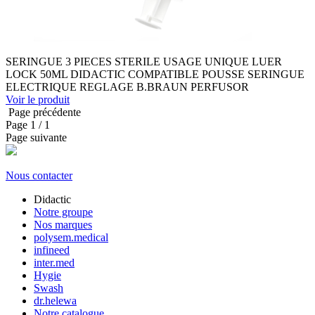
SERINGUE 3 PIECES STERILE USAGE UNIQUE LUER
LOCK 50ML DIDACTIC COMPATIBLE POUSSE SERINGUE
ELECTRIQUE REGLAGE B.BRAUN PERFUSOR
Voir le produit
Page précédente
Page
1
/ 1
Page suivante
Nous contacter
Didactic
Notre groupe
Nos marques
polysem.medical
infineed
inter.med
Hygie
Swash
dr.helewa
Notre catalogue