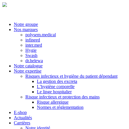
Notre groupe
Nos marques
polysem.medical
infineed
inter.med
Hygie
Swash
dr.helewa
Notre catalogue
Notre expertise
Risques infectieux et hygiène du patient dépendant
La gestion des excreta
L’hygiène corporelle
Le linge hospitalier
Risque infectieux et protection des mains
Risque allergique
Normes et réglementation
E-shop
Actualités
Carrières
Notre identité