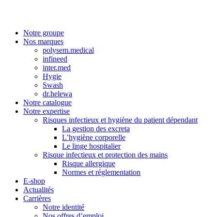
Notre groupe
Nos marques
polysem.medical
infineed
inter.med
Hygie
Swash
dr.helewa
Notre catalogue
Notre expertise
Risques infectieux et hygiène du patient dépendant
La gestion des excreta
L’hygiène corporelle
Le linge hospitalier
Risque infectieux et protection des mains
Risque allergique
Normes et réglementation
E-shop
Actualités
Carrières
Notre identité
Nos offres d’emploi