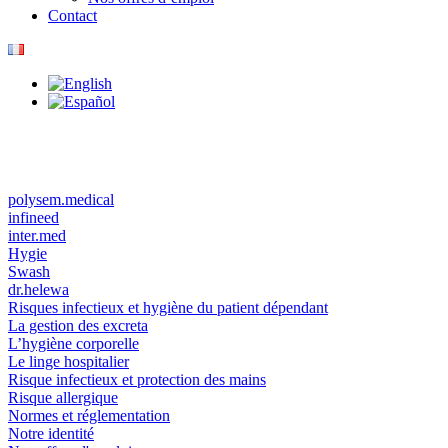
Contact
polysem.medical
infineed
inter.med
Hygie
Swash
dr.helewa
Risques infectieux et hygiène du patient dépendant
La gestion des excreta
L’hygiène corporelle
Le linge hospitalier
Risque infectieux et protection des mains
Risque allergique
Normes et réglementation
Notre identité