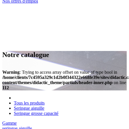
Nos offres d'emploi
Notre catalogue
Warning
: Trying to access array offset on value of type bool in
/home/clients/7c4595a329c1d2b0f344322e668fe39e/sites/didactic.
content/themes/didactic_theme/partials/header-inner.php
on line
112
Tous les produits
Seringue aiguille
Seringue grosse capacité
Gamme
seringue aiguille