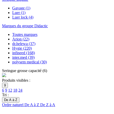
Gavage
(1)
Luer
(1)
Luer lock
(4)
Marques du groupe Didactic
Toutes marques
Arion
(22)
dr.helewa
(37)
Hygie
(220)
infineed
(168)
inter.med
(39)
polysem medical
(30)
Seringue grosse capacité
(
6
)
Produits visibles :
9
6
9
12
18
24
Tri :
De A à Z
Ordre naturel
De A à Z
De Z à A