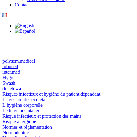
Contact
polysem.medical
infineed
inter.med
Hygie
Swash
dr.helewa
Risques infectieux et hygiène du patient dépendant
La gestion des excreta
L’hygiène corporelle
Le linge hospitalier
Risque infectieux et protection des mains
Risque allergique
Normes et réglementation
Notre identité