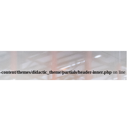
-content/themes/didactic_theme/partials/header-inner.php
on line