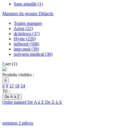
Sans aiguille
(1)
Marques du groupe Didactic
Toutes marques
Arion
(22)
dr.helewa
(37)
Hygie
(220)
infineed
(168)
inter.med
(39)
polysem medical
(30)
Luer
(
1
)
Produits visibles :
6
6
9
12
18
24
Tri :
De A à Z
Ordre naturel
De A à Z
De Z à A
seringue 2 pièces