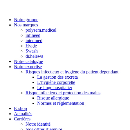
Notre groupe
Nos marques
polysem.medical
infineed
inter.med
Hygie
Swash
dr.helewa
Notre catalogue
Notre expertise
Risques infectieux et hygiène du patient dépendant
La gestion des excreta
L’hygiène corporelle
Le linge hospitalier
Risque infectieux et protection des mains
Risque allergique
Normes et réglementation
E-shop
Actualités
Carrières
Notre identité
Nos offres d’emploi