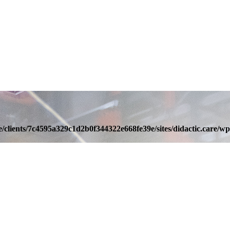
/clients/7c4595a329c1d2b0f344322e668fe39e/sites/didactic.care/wp