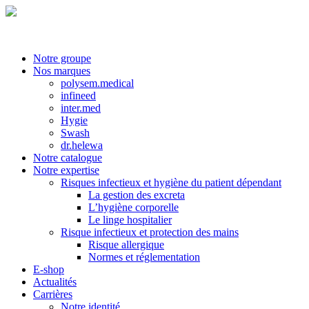
Notre groupe
Nos marques
polysem.medical
infineed
inter.med
Hygie
Swash
dr.helewa
Notre catalogue
Notre expertise
Risques infectieux et hygiène du patient dépendant
La gestion des excreta
L’hygiène corporelle
Le linge hospitalier
Risque infectieux et protection des mains
Risque allergique
Normes et réglementation
E-shop
Actualités
Carrières
Notre identité