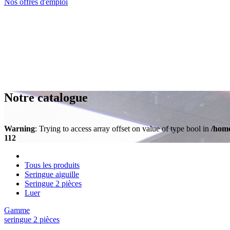
Nos offres d'emploi
Notre catalogue
Warning
: Trying to access array offset on value of type bool in
/home
112
Tous les produits
Seringue aiguille
Seringue 2 pièces
Luer
Gamme
seringue 2 pièces