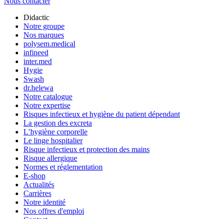
Nous contacter
Didactic
Notre groupe
Nos marques
polysem.medical
infineed
inter.med
Hygie
Swash
dr.helewa
Notre catalogue
Notre expertise
Risques infectieux et hygiène du patient dépendant
La gestion des excreta
L’hygiène corporelle
Le linge hospitalier
Risque infectieux et protection des mains
Risque allergique
Normes et réglementation
E-shop
Actualités
Carrières
Notre identité
Nos offres d'emploi