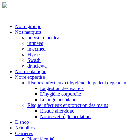
Notre groupe
Nos marques
polysem.medical
infineed
inter.med
Hygie
Swash
dr.helewa
Notre catalogue
Notre expertise
Risques infectieux et hygiène du patient dépendant
La gestion des excreta
L’hygiène corporelle
Le linge hospitalier
Risque infectieux et protection des mains
Risque allergique
Normes et réglementation
E-shop
Actualités
Carrières
Notre identité