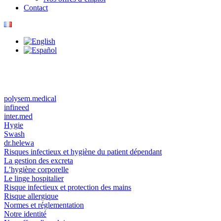
Contact
polysem.medical
infineed
inter.med
Hygie
Swash
dr.helewa
Risques infectieux et hygiène du patient dépendant
La gestion des excreta
L’hygiène corporelle
Le linge hospitalier
Risque infectieux et protection des mains
Risque allergique
Normes et réglementation
Notre identité