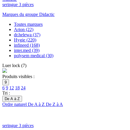
seringue 3 pièces
Marques du groupe Didactic
Toutes marques
Arion
(22)
dr.helewa
(37)
Hygie
(220)
infineed
(168)
inter.med
(39)
polysem medical
(30)
Luer lock
(
7
)
Produits visibles :
9
6
9
12
18
24
Tri :
De A à Z
Ordre naturel
De A à Z
De Z à A
seringue 3 pièces