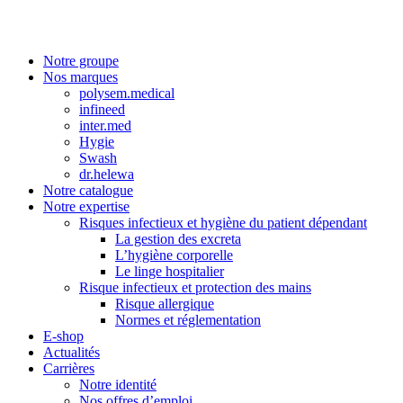
Notre groupe
Nos marques
polysem.medical
infineed
inter.med
Hygie
Swash
dr.helewa
Notre catalogue
Notre expertise
Risques infectieux et hygiène du patient dépendant
La gestion des excreta
L’hygiène corporelle
Le linge hospitalier
Risque infectieux et protection des mains
Risque allergique
Normes et réglementation
E-shop
Actualités
Carrières
Notre identité
Nos offres d’emploi