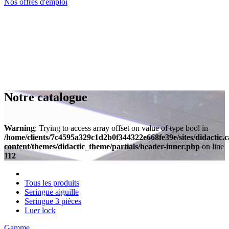
Nos offres d'emploi
Notre catalogue
Warning
: Trying to access array offset on value of type bool in
/home/clients/7c4595a329c1d2b0f344322e668fe39e/sites/didactic.
content/themes/didactic_theme/partials/header-inner.php
on line
112
Tous les produits
Seringue aiguille
Seringue 3 pièces
Luer lock
Gamme