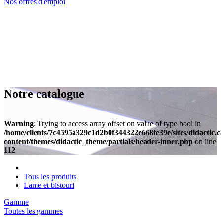
Nos offres d'emploi
Notre catalogue
Warning
: Trying to access array offset on value of type bool in
/home/clients/7c4595a329c1d2b0f344322e668fe39e/sites/didactic.
content/themes/didactic_theme/partials/header-inner.php
on line
112
Tous les produits
Lame et bistouri
Gamme
Toutes les gammes