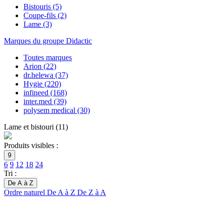
Bistouris
(5)
Coupe-fils
(2)
Lame
(3)
Marques du groupe Didactic
Toutes marques
Arion
(22)
dr.helewa
(37)
Hygie
(220)
infineed
(168)
inter.med
(39)
polysem medical
(30)
Lame et bistouri
(
11
)
Produits visibles :
9
6
9
12
18
24
Tri :
De A à Z
Ordre naturel
De A à Z
De Z à A