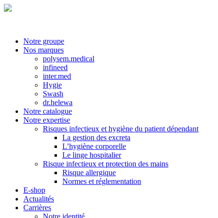
Notre groupe
Nos marques
polysem.medical
infineed
inter.med
Hygie
Swash
dr.helewa
Notre catalogue
Notre expertise
Risques infectieux et hygiène du patient dépendant
La gestion des excreta
L’hygiène corporelle
Le linge hospitalier
Risque infectieux et protection des mains
Risque allergique
Normes et réglementation
E-shop
Actualités
Carrières
Notre identité