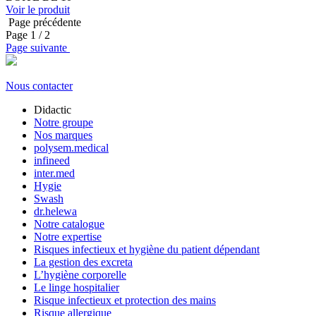
Voir le produit
Page précédente
Page
1
/ 2
Page suivante
Nous contacter
Didactic
Notre groupe
Nos marques
polysem.medical
infineed
inter.med
Hygie
Swash
dr.helewa
Notre catalogue
Notre expertise
Risques infectieux et hygiène du patient dépendant
La gestion des excreta
L’hygiène corporelle
Le linge hospitalier
Risque infectieux et protection des mains
Risque allergique