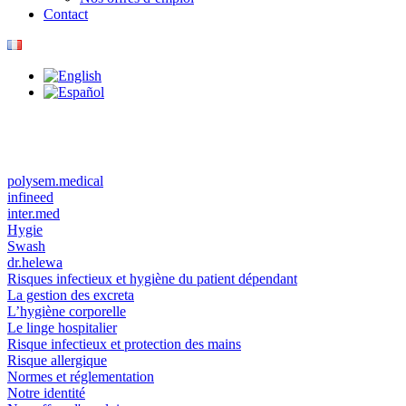
Contact
polysem.medical
infineed
inter.med
Hygie
Swash
dr.helewa
Risques infectieux et hygiène du patient dépendant
La gestion des excreta
L’hygiène corporelle
Le linge hospitalier
Risque infectieux et protection des mains
Risque allergique
Normes et réglementation
Notre identité