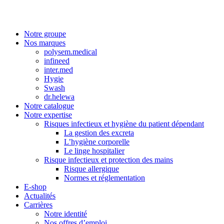
Notre groupe
Nos marques
polysem.medical
infineed
inter.med
Hygie
Swash
dr.helewa
Notre catalogue
Notre expertise
Risques infectieux et hygiène du patient dépendant
La gestion des excreta
L’hygiène corporelle
Le linge hospitalier
Risque infectieux et protection des mains
Risque allergique
Normes et réglementation
E-shop
Actualités
Carrières
Notre identité
Nos offres d’emploi