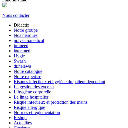
Nous contacter
Didactic
Notre groupe
Nos marques
polysem.medical
infineed
inter.med
Hygie
Swash
dr.helewa
Notre catalogue
Notre expertise
Risques infectieux et hygiène du patient dépendant
La gestion des excreta
L’hygiène corporelle
Le linge hospitalier
Risque infectieux et protection des mains
Risque allergique
Normes et réglementation
E-shop
Actualités
Carrières