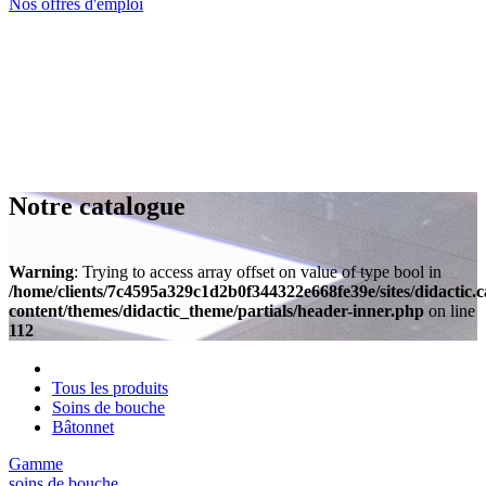
Nos offres d'emploi
Notre catalogue
Warning
: Trying to access array offset on value of type bool in
/home/clients/7c4595a329c1d2b0f344322e668fe39e/sites/didactic.
content/themes/didactic_theme/partials/header-inner.php
on line
112
Tous les produits
Soins de bouche
Bâtonnet
Gamme
soins de bouche