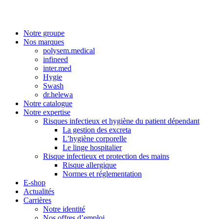
Notre groupe
Nos marques
polysem.medical
infineed
inter.med
Hygie
Swash
dr.helewa
Notre catalogue
Notre expertise
Risques infectieux et hygiène du patient dépendant
La gestion des excreta
L’hygiène corporelle
Le linge hospitalier
Risque infectieux et protection des mains
Risque allergique
Normes et réglementation
E-shop
Actualités
Carrières
Notre identité
Nos offres d’emploi