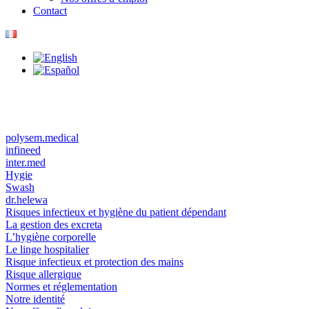
Contact
polysem.medical
infineed
inter.med
Hygie
Swash
dr.helewa
Risques infectieux et hygiène du patient dépendant
La gestion des excreta
L’hygiène corporelle
Le linge hospitalier
Risque infectieux et protection des mains
Risque allergique
Normes et réglementation
Notre identité