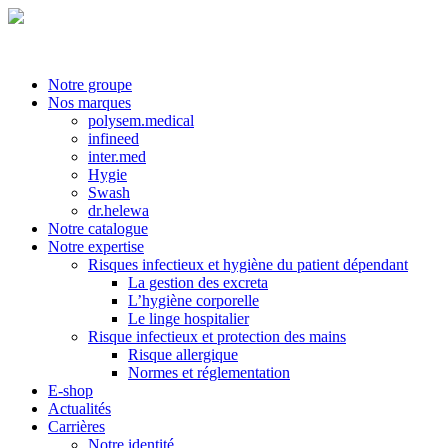
Notre groupe
Nos marques
polysem.medical
infineed
inter.med
Hygie
Swash
dr.helewa
Notre catalogue
Notre expertise
Risques infectieux et hygiène du patient dépendant
La gestion des excreta
L’hygiène corporelle
Le linge hospitalier
Risque infectieux et protection des mains
Risque allergique
Normes et réglementation
E-shop
Actualités
Carrières
Notre identité