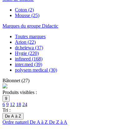
Coton
(2)
Mousse
(25)
Marques du groupe Didactic
Toutes marques
Arion
(22)
dr.helewa
(37)
Hygie
(220)
infineed
(168)
inter.med
(39)
polysem medical
(30)
Bâtonnet
(
27
)
Produits visibles :
9
6
9
12
18
24
Tri :
De A à Z
Ordre naturel
De A à Z
De Z à A