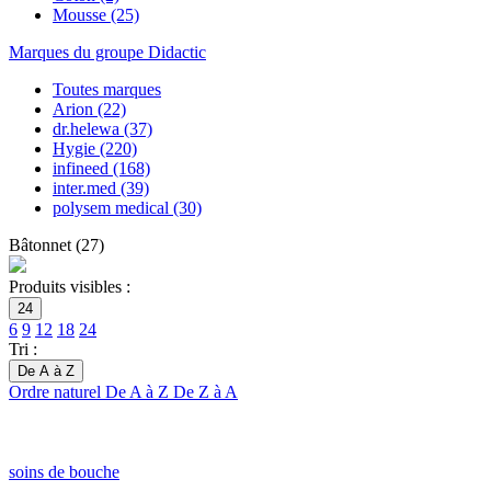
Mousse
(25)
Marques du groupe Didactic
Toutes marques
Arion
(22)
dr.helewa
(37)
Hygie
(220)
infineed
(168)
inter.med
(39)
polysem medical
(30)
Bâtonnet
(
27
)
Produits visibles :
24
6
9
12
18
24
Tri :
De A à Z
Ordre naturel
De A à Z
De Z à A
soins de bouche