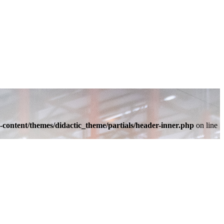
-content/themes/didactic_theme/partials/header-inner.php
on line