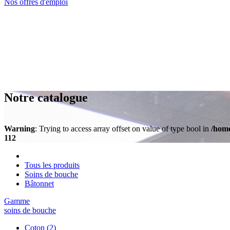
Nos offres d'emploi
Notre catalogue
Warning
: Trying to access array offset on value of type bool in
/home
112
Tous les produits
Soins de bouche
Bâtonnet
Gamme
soins de bouche
Coton
(2)