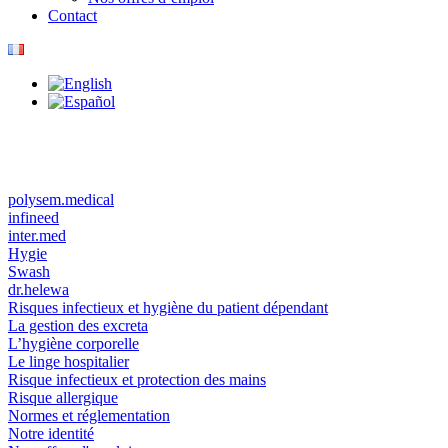
Contact
polysem.medical
infineed
inter.med
Hygie
Swash
dr.helewa
Risques infectieux et hygiène du patient dépendant
La gestion des excreta
L’hygiène corporelle
Le linge hospitalier
Risque infectieux et protection des mains
Risque allergique
Normes et réglementation
Notre identité