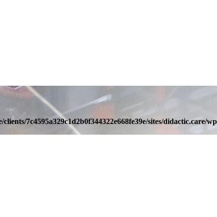
/clients/7c4595a329c1d2b0f344322e668fe39e/sites/didactic.care/wp