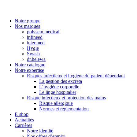
Notre groupe
Nos marques
polysem.medical
infineed
inter.med
Hygie
Swash
dr.helewa
Notre catalogue
Notre expertise
Risques infectieux et hygiène du patient dépendant
La gestion des excreta
L’hygiène corporelle
Le linge hospitalier
Risque infectieux et protection des mains
Risque allergique
Normes et réglementation
E-shop
Actualités
Carrières
Notre identité
Nos offres d’emploi