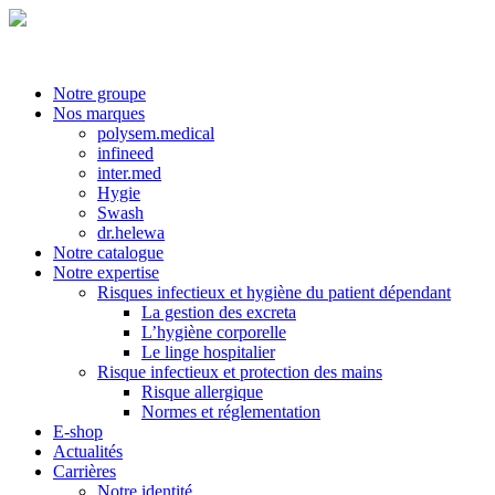
Notre groupe
Nos marques
polysem.medical
infineed
inter.med
Hygie
Swash
dr.helewa
Notre catalogue
Notre expertise
Risques infectieux et hygiène du patient dépendant
La gestion des excreta
L’hygiène corporelle
Le linge hospitalier
Risque infectieux et protection des mains
Risque allergique
Normes et réglementation
E-shop
Actualités
Carrières
Notre identité