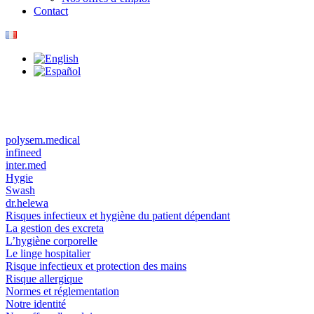
Contact
polysem.medical
infineed
inter.med
Hygie
Swash
dr.helewa
Risques infectieux et hygiène du patient dépendant
La gestion des excreta
L’hygiène corporelle
Le linge hospitalier
Risque infectieux et protection des mains
Risque allergique
Normes et réglementation
Notre identité