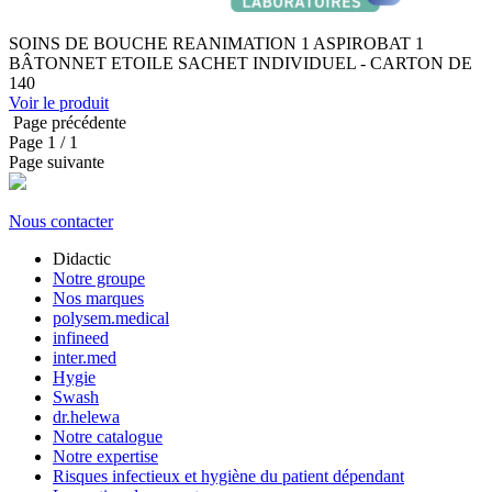
SOINS DE BOUCHE REANIMATION 1 ASPIROBAT 1
BÂTONNET ETOILE SACHET INDIVIDUEL - CARTON DE
140
Voir le produit
Page précédente
Page
1
/ 1
Page suivante
Nous contacter
Didactic
Notre groupe
Nos marques
polysem.medical
infineed
inter.med
Hygie
Swash
dr.helewa
Notre catalogue
Notre expertise
Risques infectieux et hygiène du patient dépendant