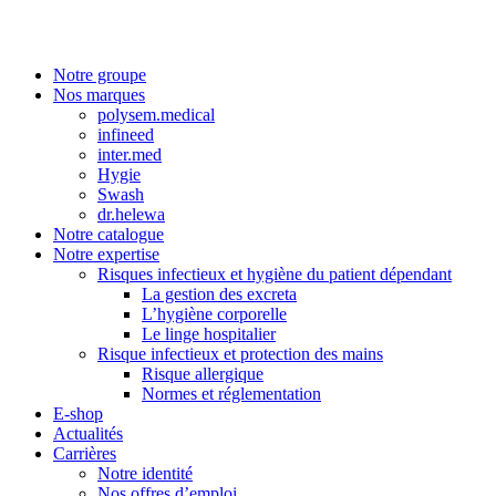
Notre groupe
Nos marques
polysem.medical
infineed
inter.med
Hygie
Swash
dr.helewa
Notre catalogue
Notre expertise
Risques infectieux et hygiène du patient dépendant
La gestion des excreta
L’hygiène corporelle
Le linge hospitalier
Risque infectieux et protection des mains
Risque allergique
Normes et réglementation
E-shop
Actualités
Carrières
Notre identité
Nos offres d’emploi