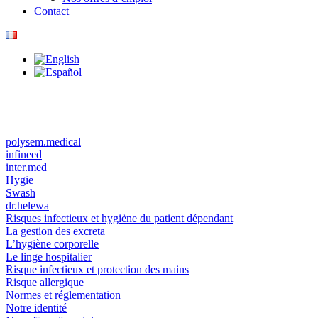
Contact
polysem.medical
infineed
inter.med
Hygie
Swash
dr.helewa
Risques infectieux et hygiène du patient dépendant
La gestion des excreta
L’hygiène corporelle
Le linge hospitalier
Risque infectieux et protection des mains
Risque allergique
Normes et réglementation
Notre identité