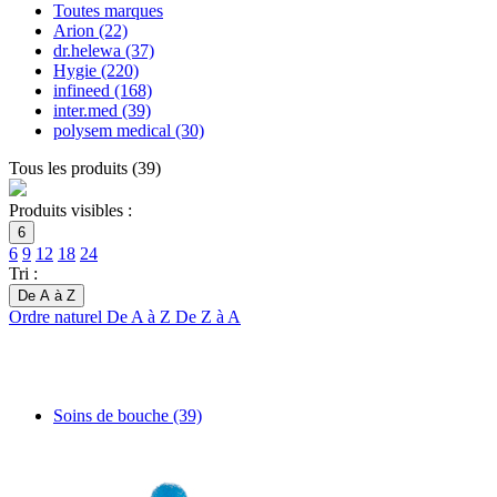
Toutes marques
Arion
(22)
dr.helewa
(37)
Hygie
(220)
infineed
(168)
inter.med
(39)
polysem medical
(30)
Tous les produits
(
39
)
Produits visibles :
6
6
9
12
18
24
Tri :
De A à Z
Ordre naturel
De A à Z
De Z à A
Soins de bouche
(39)