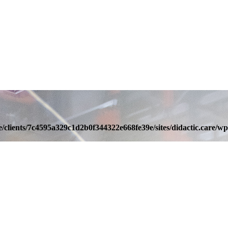
/clients/7c4595a329c1d2b0f344322e668fe39e/sites/didactic.care/wp