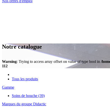
Nos offres d'emploi
Notre catalogue
Warning
: Trying to access array offset on value of type bool in
/home
112
Tous les produits
Gamme
Soins de bouche
(39)
Marques du groupe Didactic