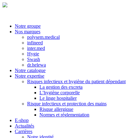
Notre groupe
Nos marques
polysem.medical
infineed
inter.med
Hygie
Swash
dr.helewa
Notre catalogue
Notre expertise
Risques infectieux et hygiène du patient dépendant
La gestion des excreta
L’hygiène corporelle
Le linge hospitalier
Risque infectieux et protection des mains
Risque allergique
Normes et réglementation
E-shop
Actualités
Carrières
Notre identité