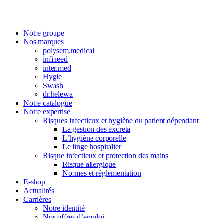
Notre groupe
Nos marques
polysem.medical
infineed
inter.med
Hygie
Swash
dr.helewa
Notre catalogue
Notre expertise
Risques infectieux et hygiène du patient dépendant
La gestion des excreta
L’hygiène corporelle
Le linge hospitalier
Risque infectieux et protection des mains
Risque allergique
Normes et réglementation
E-shop
Actualités
Carrières
Notre identité
Nos offres d’emploi