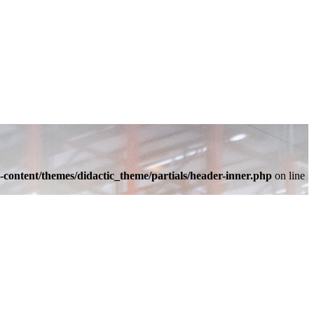
-content/themes/didactic_theme/partials/header-inner.php
on line