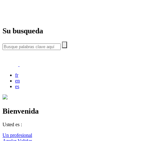
Su busqueda
fr
en
es
Bienvenida
Usted es :
Un profesional
Anular
Validar