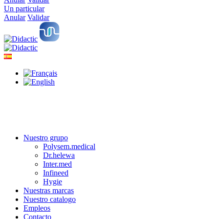
Un particular
Anular
Validar
Nuestro grupo
Polysem.medical
Dr.helewa
Inter.med
Infineed
Hygie
Nuestras marcas
Nuestro catalogo
Empleos
Contacto