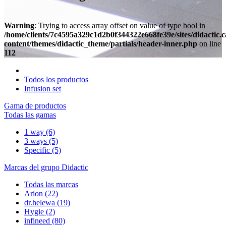
Warning
: Trying to access array offset on value of type bool in
/home/clients/7c4595a329c1d2b0f344322e668fe39e/sites/didactic.
content/themes/didactic_theme/partials/header-inner.php
on line
112
Todos los productos
Infusion set
Gama de productos
Todas las gamas
1 way
(6)
3 ways
(5)
Specific
(5)
Marcas del grupo Didactic
Todas las marcas
Arion
(22)
dr.helewa
(19)
Hygie
(2)
infineed
(80)