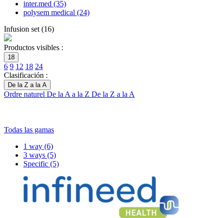
inter.med
(35)
polysem medical
(24)
Infusion set
(
16
)
Productos visibles :
18
6
9
12
18
24
Clasificación :
De la Z a la A
Ordre naturel
De la A a la Z
De la Z a la A
Todas las gamas
1 way
(6)
3 ways
(5)
Specific
(5)