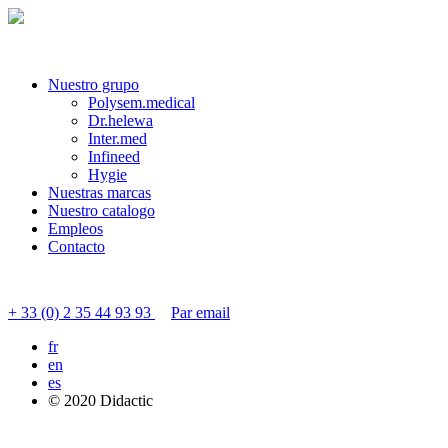
Nuestro grupo
Polysem.medical
Dr.helewa
Inter.med
Infineed
Hygie
Nuestras marcas
Nuestro catalogo
Empleos
Contacto
Contactar servicio al cliente
+ 33 (0) 2 35 44 93 93
Par email
fr
en
es
© 2020 Didactic