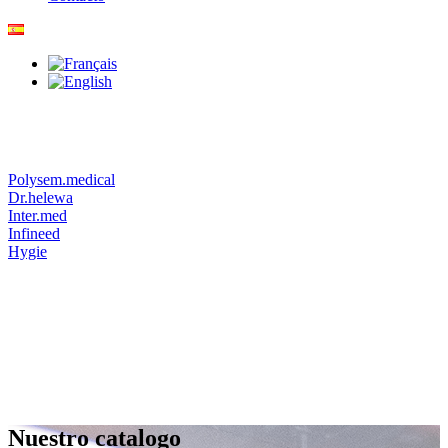
Polysem.medical
Dr.helewa
Inter.med
Infineed
Hygie
Nuestro catalogo