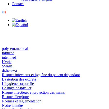
Contact
polysem.medical
infineed
inter.med
Hygie
Swash
dr.helewa
Risques infectieux et hygiène du patient dépendant
La gestion des excreta
L’hygiène corporelle
Le linge hospitalier
Risque infectieux et protection des mains
Risque allergique
Normes et réglementation
Notre identité