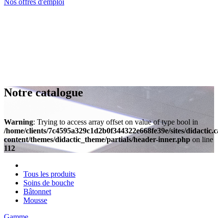
Nos offres d'emploi
Notre catalogue
Warning
: Trying to access array offset on value of type bool in
/home/clients/7c4595a329c1d2b0f344322e668fe39e/sites/didactic.
content/themes/didactic_theme/partials/header-inner.php
on line
112
Tous les produits
Soins de bouche
Bâtonnet
Mousse
Gamme