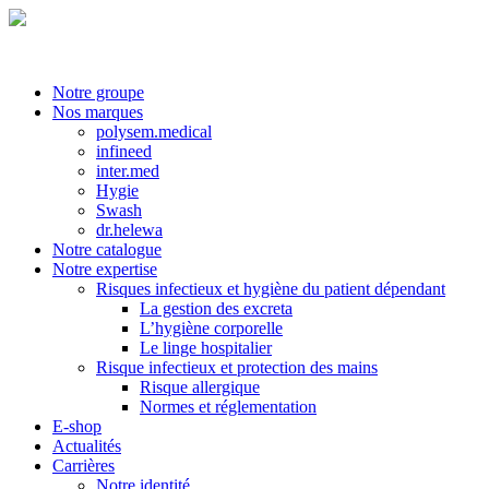
Notre groupe
Nos marques
polysem.medical
infineed
inter.med
Hygie
Swash
dr.helewa
Notre catalogue
Notre expertise
Risques infectieux et hygiène du patient dépendant
La gestion des excreta
L’hygiène corporelle
Le linge hospitalier
Risque infectieux et protection des mains
Risque allergique
Normes et réglementation
E-shop
Actualités
Carrières
Notre identité