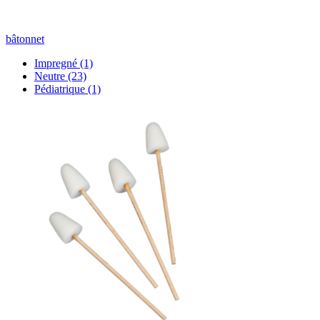
bâtonnet
Impregné
(1)
Neutre
(23)
Pédiatrique
(1)