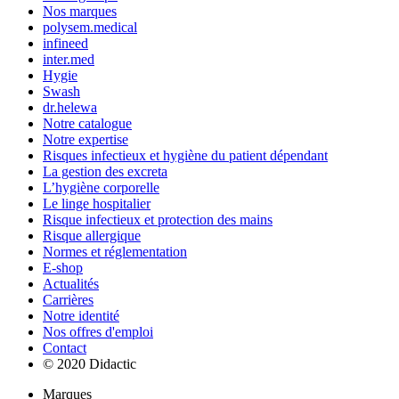
Nos marques
polysem.medical
infineed
inter.med
Hygie
Swash
dr.helewa
Notre catalogue
Notre expertise
Risques infectieux et hygiène du patient dépendant
La gestion des excreta
L’hygiène corporelle
Le linge hospitalier
Risque infectieux et protection des mains
Risque allergique
Normes et réglementation
E-shop
Actualités
Carrières
Notre identité
Nos offres d'emploi
Contact
© 2020 Didactic
Marques