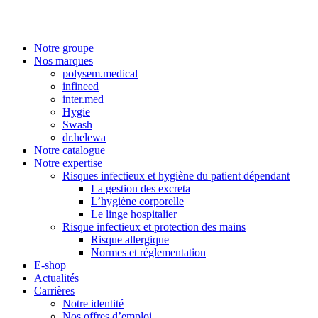
Notre groupe
Nos marques
polysem.medical
infineed
inter.med
Hygie
Swash
dr.helewa
Notre catalogue
Notre expertise
Risques infectieux et hygiène du patient dépendant
La gestion des excreta
L’hygiène corporelle
Le linge hospitalier
Risque infectieux et protection des mains
Risque allergique
Normes et réglementation
E-shop
Actualités
Carrières
Notre identité
Nos offres d’emploi