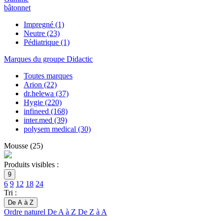
bâtonnet
Impregné
(1)
Neutre
(23)
Pédiatrique
(1)
Marques du groupe Didactic
Toutes marques
Arion
(22)
dr.helewa
(37)
Hygie
(220)
infineed
(168)
inter.med
(39)
polysem medical
(30)
Mousse
(
25
)
Produits visibles :
9
6
9
12
18
24
Tri :
De A à Z
Ordre naturel
De A à Z
De Z à A