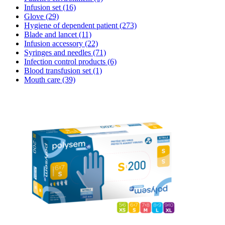
Infusion set
(16)
Glove
(29)
Hygiene of dependent patient
(273)
Blade and lancet
(11)
Infusion accessory
(22)
Syringes and needles
(71)
Infection control products
(6)
Blood transfusion set
(1)
Mouth care
(39)