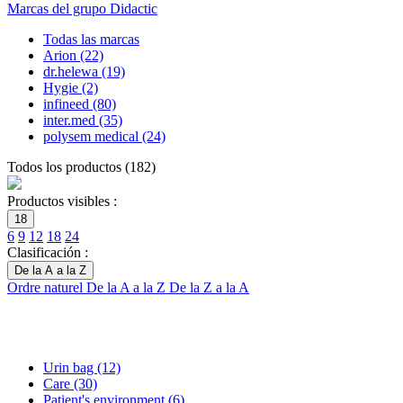
Marcas del grupo Didactic
Todas las marcas
Arion
(22)
dr.helewa
(19)
Hygie
(2)
infineed
(80)
inter.med
(35)
polysem medical
(24)
Todos los productos
(
182
)
Productos visibles :
18
6
9
12
18
24
Clasificación :
De la A a la Z
Ordre naturel
De la A a la Z
De la Z a la A
Urin bag
(12)
Care
(30)
Patient's environment
(6)