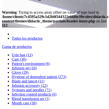
Warning
: Trying to access array offset on value of type bool in
/home/clients/7c4595a329c1d2b0f344322e668fe39e/sites/didactic.
content/themes/didactic_theme/partials/header-inner.php
on line
112
Todos los productos
Gama de productos
Urin bag
(12)
Care
(30)
Patient's environment
(6)
Infusion set
(16)
Glove
(29)
Hygiene of dependent patient
(273)
Blade and lancet
(11)
Infusion accessory
(22)
Syringes and needles
(71)
Infection control products
(6)
Blood transfusion set
(1)
Mouth care
(39)