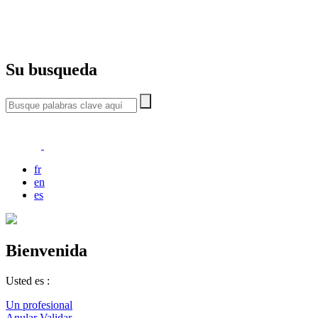
Su busqueda
fr
en
es
Bienvenida
Usted es :
Un profesional
Anular
Validar