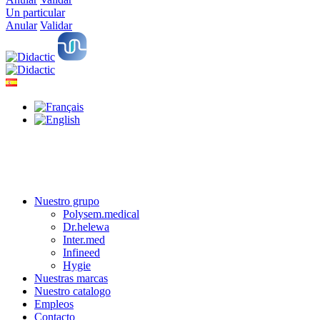
Un particular
Anular
Validar
Nuestro grupo
Polysem.medical
Dr.helewa
Inter.med
Infineed
Hygie
Nuestras marcas
Nuestro catalogo
Empleos
Contacto