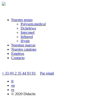
Nuestro grupo
Polysem.medical
Dr.helewa
Inter.med
Infineed
Hygie
Nuestras marcas
Nuestro catalogo
Empleos
Contacto
Contactar servicio al cliente
+ 33 (0) 2 35 44 93 93
Par email
fr
en
es
© 2020 Didactic