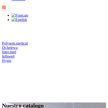
Polysem.medical
Dr.helewa
Inter.med
Infineed
Hygie
Nuestro catalogo